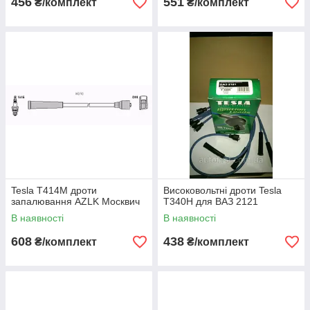
456
551
₴/комплект
₴/комплект
Tesla T414M дроти
Високовольтні дроти Tesla
запалювання AZLK Москвич
T340H для ВАЗ 2121
В наявності
В наявності
608
438
₴/комплект
₴/комплект