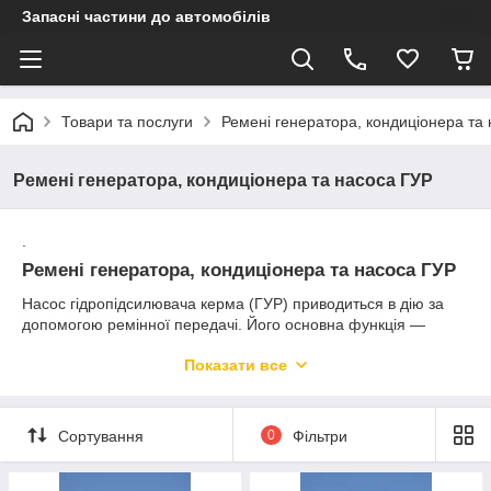
Запасні частини до автомобілів
Товари та послуги
Ремені генератора, кондиціонера та
Ремені генератора, кондиціонера та насоса ГУР
.
Ремені генератора, кондиціонера та насоса ГУР
Насос гідропідсилювача керма (ГУР) приводиться в дію за
допомогою ремінної передачі. Його основна функція —
перекачування робочої рідини для подальшої подачі до
Показати все
розподільника. Злагоджена робота всіх елементів системи
необхідна для надійного функціонування автомобіля. Від
якості приводних ременів генератора, кондиціонера та
насоса ГУР залежить стабільність роботи допоміжних
Сортування
0
Фільтри
агрегатів транспортного засобу. Саме тому варто обирати
лише якісні та перевірені комплектуючі, які пропонує
інтернет-магазин AUTOFIRST.