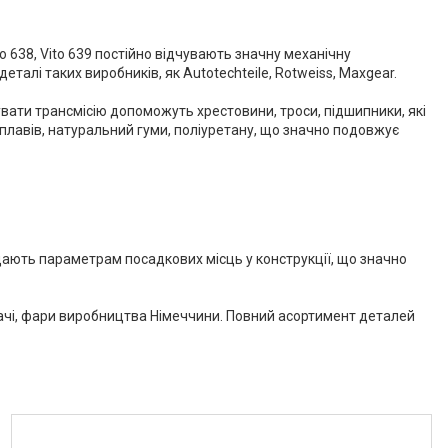
o 638, Vito 639 постійно відчувають значну механічну
талі таких виробників, як Autotechteile, Rotweiss, Maxgear.
увати трансмісію допоможуть хрестовини, троси, підшипники, які
плавів, натуральний гуми, поліуретану, що значно подовжує
ідають параметрам посадкових місць у конструкції, що значно
вачі, фари виробництва Німеччини. Повний асортимент деталей