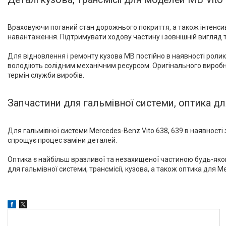
Виробник
Враховуючи поганий стан дорожнього покриття, а також інтенсивни
AS Metal
13
навантаження. Підтримувати ходову частину і зовнішній вигляд тр
Autofren
2
Для відновлення і ремонту кузова MB постійно в наявності ролик
Autotechteile
143
володіють солідним механічним ресурсом. Оригінального виробни
термін служби виробів.
Contitech
1
Запчастини для гальмівної системи, оптика дл
Depo
4
Ще 23
Для гальмівної системи Mercedes-Benz Vito 638, 639 в наявності
спрощує процес заміни деталей.
Оптика є найбільш вразливої та незахищеної частиною будь-яког
для гальмівної системи, трансмісії, кузова, а також оптика для 
Товари та послуги
Запчастини для
мікроавтобусів
Запчастини для
мікроавтобусів Mercedes-Benz