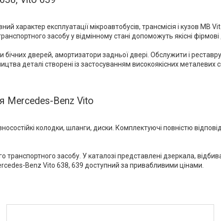
й характер експлуатації мікроавтобусів, трансмісія і кузов MB Vit
анспортного засобу у відмінному стані допоможуть якісні фірмові де
и бічних дверей, амортизатори задньої двері. Обслужити і реставр
цтва деталі створені із застосуванням високоякісних металевих с
я Mercedes-Benz Vito
 зносостійкі колодки, шланги, диски. Комплектуючі повністю відпов
о транспортного засобу. У каталозі представлені дзеркала, відби
Mercedes-Benz Vito 638, 639 доступний за привабливими цінами.