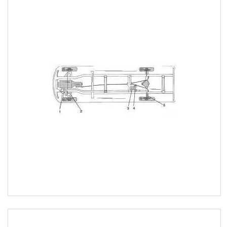
Sprinter,Volkswagen LT/Crafter
Запчастини для
мікроавтобусів Mercedes-Benz
Vito 638,639,Viano
Запчастини до мікроавтобусів
Volkswagen Transporter і Caddy
Запчастини Renault Trafic, Opel
Vivaro
Запчастини Renault Master,
Opel Movano
Запчасти Renault Kangoo
Емблеми та піктограми
Запчастини для VW
Transporter T-6
Запчастини для автомобілів
Daewoo,Chevrolet
Високовольтні дроти
Гальмівна трубка WP