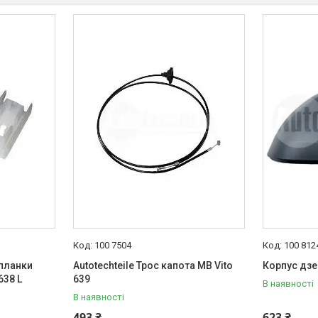
100 7504
100 812
 планки
Autotechteile Трос капота MB Vito
Корпус дзе
638 L
639
В наявності
В наявності
493 ₴
623 ₴