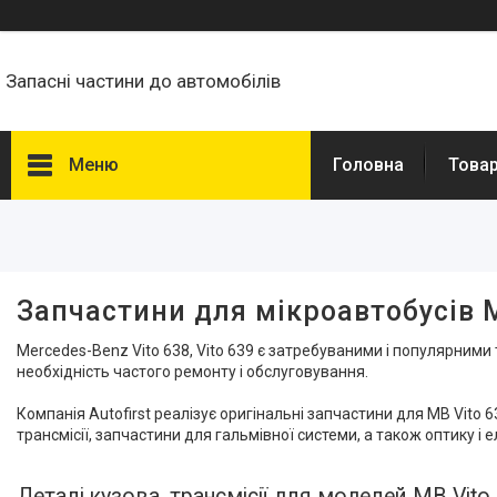
Запасні частини до автомобілів
Меню
Головна
Товар
Фільтри
Ціна
Запчастини для мікроавтобусів M
Наявність
Mercedes-Benz Vito 638, Vito 639 є затребуваними і популярним
В наявності
148
необхідність частого ремонту і обслуговування.
Призначення
Компанія Autofirst реалізує оригінальні запчастини для MB Vito
трансмісії, запчастини для гальмівної системи, а також оптику і
Задні колеса
5
Передні колеса
6
Деталі кузова, трансмісії для моделей MB Vito 