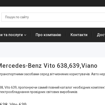
и та послуги
Про компанію
Контакти
Дост
ercedes-Benz Vito 638,639,Viano
и транспортними засобами серед вітчизняних користувачів. Авто не
 638, Vito 639, пропонуючи самий повний каталог необхідних компле
 електрообладнання провідних світових виробників.
638, Vito 639