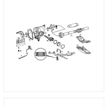
Свічки запалювання і
розжарювання
Автомобільні лампочки
Авто аксесуари, Інструмент,
Насоси, Домкрати
Щітки склоочисника
Автохімія
Оптика, дзеркала
Деталі підвіски і рульового
управління
Акумулятори
Ремені генератора,
кондиціонера та насоса ГУР
Запчастини для іномарок
BCGUMA
Брелок для ключів
Доставка та оплата