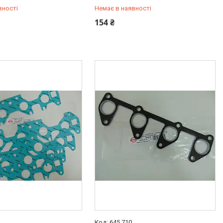
вності
Немає в наявності
487-34-43
+380 (95) 487-34-43
154 ₴
645.710