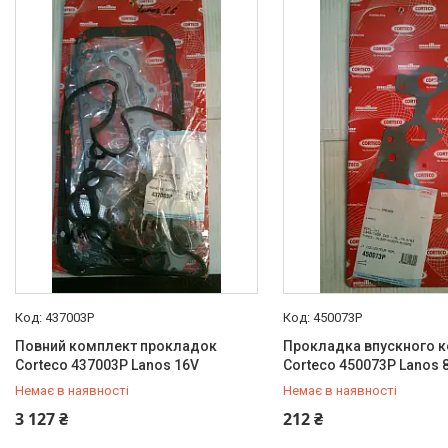
BCGUMA
Брелок для ключів
Доставка та оплата
Про компанію
Новини
Статті
Відгуки
437003P
450073P
Повний комплект прокладок
Прокладка впускного 
Corteco 437003P Lanos 16V
Corteco 450073P Lanos 
Немає в наявності
Немає в наявності
+380 (95) 487-34-43
+380 (95) 487-34-43
3 127 ₴
212 ₴