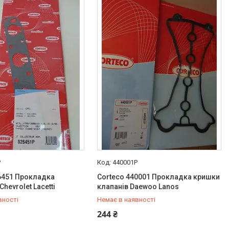
P
440001P
6451 Прокладка
Corteco 440001 Прокладка кришки
hevrolet Lacetti
клапанів Daewoo Lanos
вності
Немає в наявності
487-34-43
+380 (95) 487-34-43
244 ₴