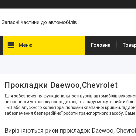
Запасні частини до автомобілів
Меню
Головна
Товар
Фільтри
Ціна
Прокладки Daewoo,Chevrolet
Наявність
Для забезпечення функціональності вузлів автомобілів використ
В наявності
3
не провести установку нової деталі, то з ладу можуть вийти біль
ГБЦ або впускного колектора, поломки клапанної кришки, піддону 
Виробник
забезпечення безперебійної роботи транспортного засобу. Саме т
ELRING
15
Вирізняються риси прокладок Daewoo, Chevrol