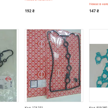
Немає в ная
+380 (95) 487-34-43
+380 (95) 
192 ₴
147 ₴
174.251
919.382