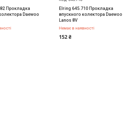
.382 Прокладка
Elring 645.710 Прокладка
 колектора Daewoo
впускного колектора Daewoo
Lanos 8V
вності
Немає в наявності
487-34-43
+380 (95) 487-34-43
152 ₴