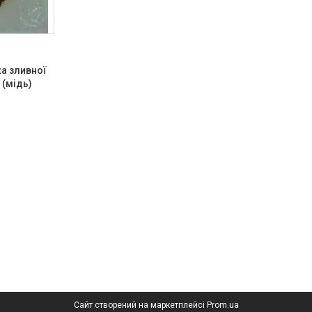
ка зливної
 (мідь)
Сайт створений на маркетплейсі
Prom.ua