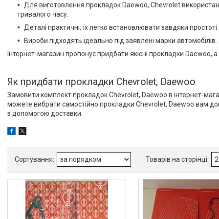
Для виготовлення прокладок Daewoo, Chevrolet використані
тривалого часу.
Товари та послуги
Деталі практичні, їх легко встановлювати завдяки простоті 
Вироби підходять ідеально під заявлені марки автомобілів.
Запчастини для
мікроавтобусів
Інтернет-магазин пропонує придбати якісні прокладки Daewoo, а та
Запчастини для автомобілів
Daewoo,Chevrolet
Як придбати прокладки Chevrolet, Daewoo
Деталі двигуна
Замовити комплект прокладок Chevrolet, Daewoo в інтернет-мага
Daewoo,Chevrolet
можете вибрати самостійно прокладки Chevrolet, Daewoo вам доп
Дроти для Daewoo,Chevrolet
з допомогою доставки.
Ремені і ролики
Daewoo,Chevrolet
Деталі ходової і підвіски
Daewoo, Chevrolet
Автогидравлика
Daewoo,Chevrolet
Прокладки Daewoo,Chevrolet
Деталі кузова
Daewoo,Chevrolet