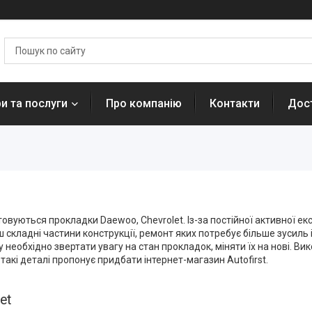
и та послуги
Про компанію
Контакти
Дост
овуються прокладки Daewoo, Chevrolet. Із-за постійної активної ек
ш складні частини конструкції, ремонт яких потребує більше зусиль 
необхідно звертати увагу на стан прокладок, міняти їх на нові. Вик
акі деталі пропонує придбати інтернет-магазин Аutofirst.
et