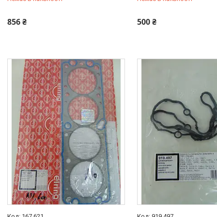
+380 (95) 487-34-43
+380 (95) 487-34-43
856 ₴
500 ₴
167.621
919.497