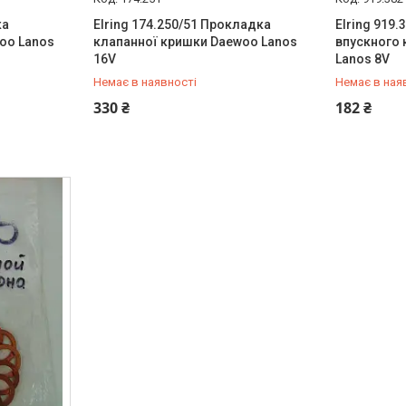
ка
Elring 174.250/51 Прокладка
Elring 919
oo Lanos
клапанної кришки Daewoo Lanos
впускного
16V
Lanos 8V
Немає в наявності
Немає в ная
+380 (95) 487-34-43
+380 (95) 
330 ₴
182 ₴