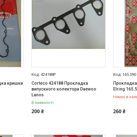
424188P
165.590
дка кришки
Corteco 424188 Прокладка
Прокладка
випускного колектора Daewoo
Elring 165.
Lanos
Немає в ная
В наявності
+380 (95) 
200 ₴
260 ₴