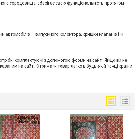
ивного середовища, зберігає свою функціональність протягом
ни автомобілів — випускного колектора, кришки клапанів і ін
трібні комплектуючі з допомогою форми на сайті. Якщо ви не
заним на сайті. Отримати товар легко в будь-якій точці країни