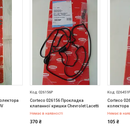
026156P
026451
колектора
Corteco 026156 Прокладка
Corteco 02
8V
клапанної кришки Chevrolet Lacetti
колектора C
Немає в наявності
Немає в ная
+380 (95) 487-34-43
+380 (95) 
370 ₴
105 ₴