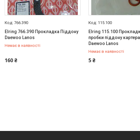
766.390
115.100
Elring 766.390 Прокладка Піддону
Elring 115.100 Проклад
Daewoo Lanos
пробки піддону картера
Daewoo Lanos
Немає в наявності
Немає в наявності
+380 (95) 487-34-43
+380 (95) 487-34-43
160 ₴
5 ₴