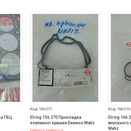
136.271
166.210
ка ГБЦ
Elring 136.270 Прокладка
Elring 166
клапанної кришки Daewoo Matiz
впускного
Matiz
Немає в наявності