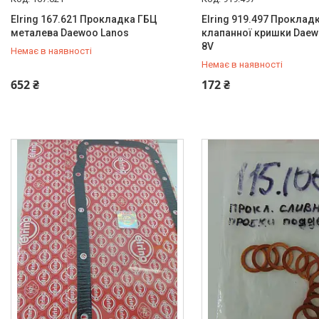
Elring 167.621 Прокладка ГБЦ
Elring 919.497 Проклад
металева Daewoo Lanos
клапанної кришки Daew
8V
Немає в наявності
Немає в наявності
+380 (95) 487-34-43
+380 (95) 487-34-43
652 ₴
172 ₴