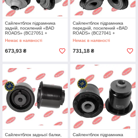
Сайлентблок підрамника
Сайлентблок підрамника
задній, посилений «BAD
передній, посилений «BAD
ROADS» (BC27051 +
ROADS» (BC27041 +
BC27052) BC2705
BC27042) BC2704
Немає в наявності
Немає в наявності
673,93
731,18
₴
₴
Сайлентблок задньої балки,
Сайлентблок підрамника