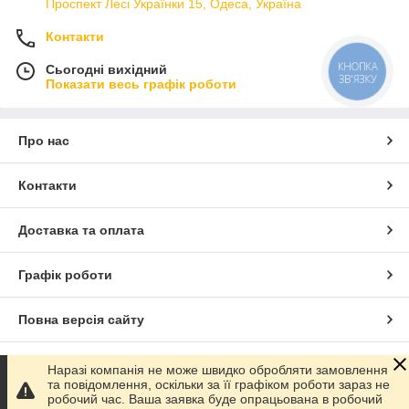
Проспект Лесі Українки 15, Одеса, Україна
Контакти
КНОПКА
Сьогодні вихідний
ЗВ'ЯЗКУ
Показати весь графік роботи
Про нас
Контакти
Доставка та оплата
Графік роботи
Повна версія сайту
Сайт створено на маркетплейсі
Prom.ua
Наразі компанія не може швидко обробляти замовлення
та повідомлення, оскільки за її графіком роботи зараз не
робочий час. Ваша заявка буде опрацьована в робочий