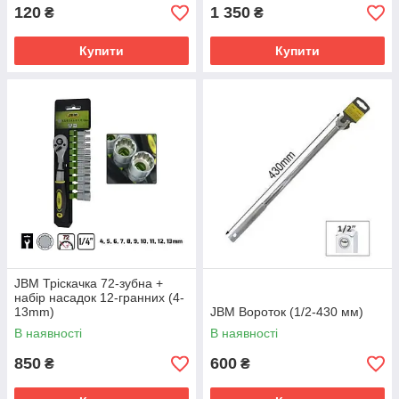
120
1 350
₴
₴
Купити
Купити
JBM Тріскачка 72-зубна +
набір насадок 12-гранних (4-
13mm)
JBM Вороток (1/2-430 мм)
В наявності
В наявності
850
600
₴
₴