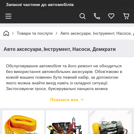
Запасні частини до автомобілів
Товари та послуги
Авто аксесуари, Інструмент, Насоси,
Авто аксесуари, Інструмент, Насоси, Домкрати
Обслуговування автомобіля та його ремонт не обходиться
без використання автомобільних аксесуарів. Обов'язково в
кожній машині повинен бути певний набір, за допомогою
якого можна знайти вихід навіть із складної ситуації.
Застосовуючи троси, буксирувальні ланцюга можна
забезпечити доставку автомобіля на місце ремонту. З
Показати все
використанням інструментів, насосів, домкратів виконати
нескладні маніпуляції на місці при належному рівні навичок у
водія.
Переваги автомобільних аксесуарів,