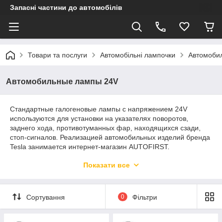
Запасні частини до автомобілів
Товари та послуги
Автомобільні лампочки
Автомоби
Автомобильные лампы 24V
Стандартные галогеновые лампы с напряжением 24V
используются для установки на указателях поворотов,
заднего хода, противотуманных фар, находящихся сзади,
стоп-сигналов. Реализацией автомобильных изделий бренда
Tesla занимается интернет-магазин AUTOFIRST.
Гарантируется длительный срок эксплуатации лампочек,
Показати все
благодаря соблюдению стандартов качества. Лампы
европейского качества изготовлены с прочных материалов,
поэтому даже при активной длительной эксплуатации они
будут работать исправно.
Сортування
0
Фільтри
Особенности стандартных галогеновых