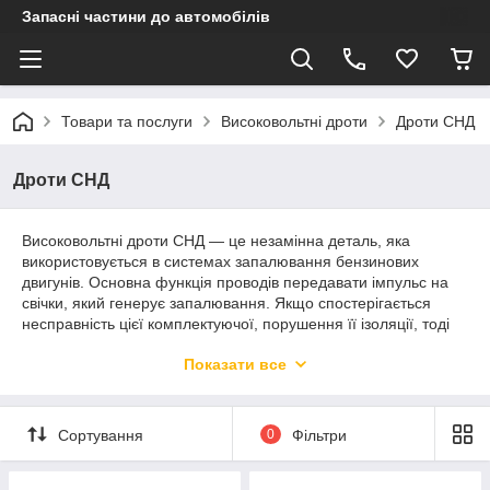
Запасні частини до автомобілів
Товари та послуги
Високовольтні дроти
Дроти СНД
Дроти СНД
Високовольтні дроти СНД — це незамінна деталь, яка
використовується в системах запалювання бензинових
двигунів. Основна функція проводів передавати імпульс на
свічки, який генерує запалювання. Якщо спостерігається
несправність цієї комплектуючої, порушення її ізоляції, тоді
не проводиться запуск і відбувається порушення загальної
Показати все
роботи запалювання двигуна. Тому важливо використовувати
тільки якісні складові, виготовлені у відповідності з
європейськими стандартами якості. Саме такі деталі для
автомобілів ВАЗ виробника Tesla надає інтернет-магазин
Сортування
0
Фільтри
AUTOFIRST.