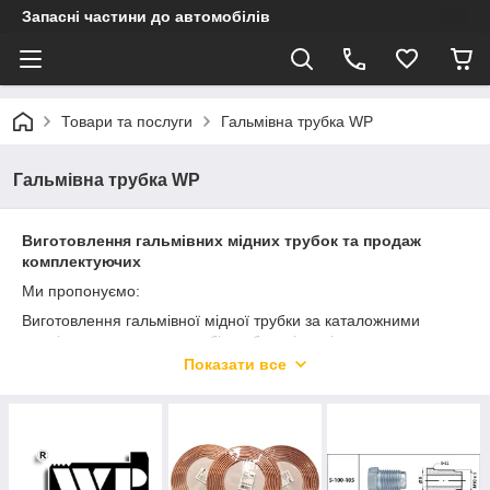
Запасні частини до автомобілів
Товари та послуги
Гальмівна трубка WP
Гальмівна трубка WP
Виготовлення гальмівних мідних трубок та продаж
комплектуючих
Ми пропонуємо:
Виготовлення гальмівної мідної трубки за каталожними
розмірами вашого автомобіля або за індивідуальними
параметрами.
Показати все
Продаж трубки метражем, а також окремих комплектуючих:
наконечників, перехідників, трійників та інших необхідних
елементів для гальмівної системи.
Доставка та самовивіз:
Відправляємо замовлення по всій Україні через відділення