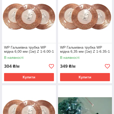
WP Гальмівна трубка WP
WP Гальмівна трубка WP
мідна 6,00 мм (1м) Z 1-6.00-1
мідна 6,35 мм (1м) Z 1-6.35-1
В наявності
В наявності
304
349
₴/м
₴/м
Купити
Купити