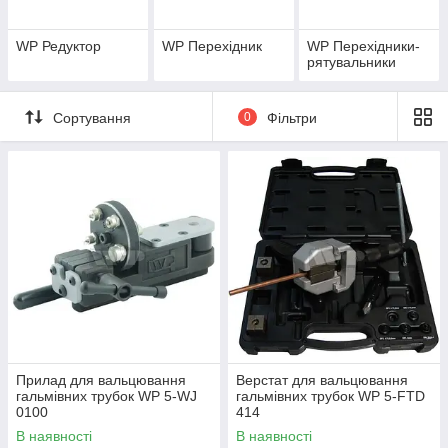
все за вас!
Основні причини виходу з ладу гальмівних трубок:
WP Редуктор
WP Перехідник
WP Перехідники-
Корозія металу.
рятувальники
Розриви, тріщини або течі.
Неправильне обслуговування чи монтаж.
Сортування
0
Фільтри
Наша продукція допоможе відновити справність, керованість
та маневреність вашого авто. Досвідчені консультанти завжди
допоможуть підібрати ідеальний варіант для вашої моделі
автомобіля.
Autofirst.com.ua – ваш надійний партнер у забезпеченні
безпеки авто!
Прилад для вальцювання
Верстат для вальцювання
гальмівних трубок WP 5-WJ
гальмівних трубок WP 5-FTD
0100
414
В наявності
В наявності