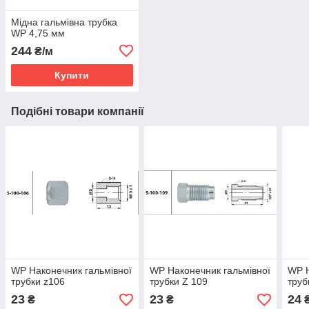
Мідна гальмівна трубка
WP 4,75 мм
244
₴/м
Купити
Подібні товари компанії
WP Наконечник гальмівної
WP Наконечник гальмівної
WP Н
трубки z106
трубки Z 109
труб
23
23
24
₴
₴