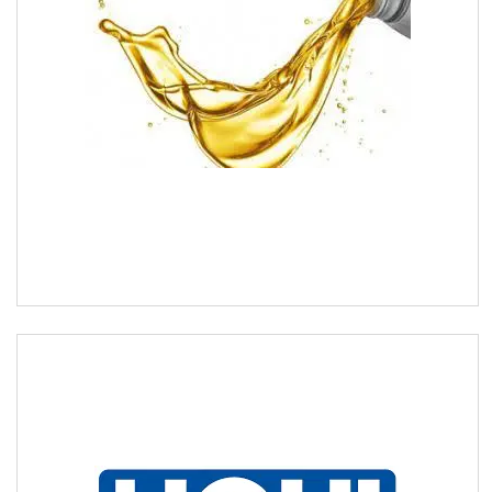
Свічки запалювання і
розжарювання
Автомобільні лампочки
Авто аксесуари, Інструмент,
Насоси, Домкрати
Щітки склоочисника
Автохімія
Моторне мастило
Охолоджувальна рідина
Автохімія K2
Автохімія liqui moly
SOFT99
Автохімія TURTLE WAX
Оптика, дзеркала
Деталі підвіски і рульового
управління
Акумулятори