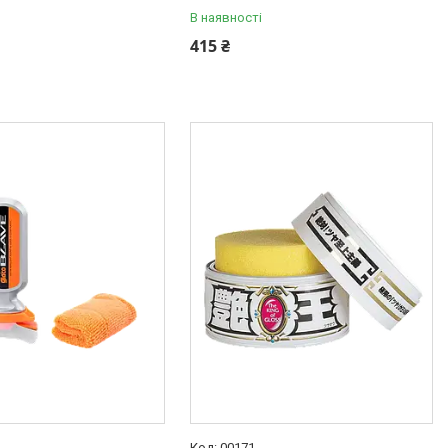
В наявності
415 ₴
00171