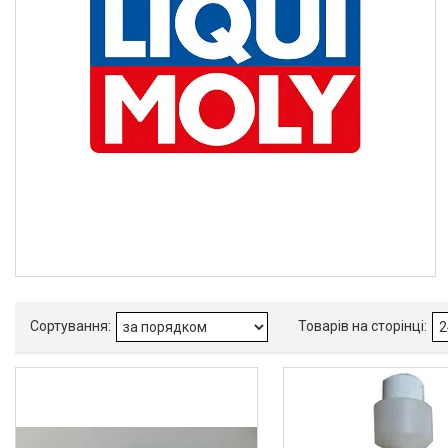
Ремені генератора,
кондиціонера та насоса ГУР
Запчастини для іномарок
BCGUMA
Брелок для ключів
Доставка та оплата
Про компанію
Новини
Статті
Відгуки