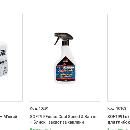
10291
10163
 – М’який
SOFT99 Fusso Coat Speed & Barrier
SOFT99 Luxu
– Блиск і захист за хвилини
для глибок
В наявності
В наявності