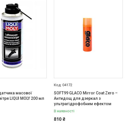
04172
датчика масової
SOFT99 GLACO Mirror Coat Zero –
вітря LIQUI MOLY 200 мл
Антидощ для дзеркал з
ультрагідрофобним ефектом
В наявності
810 ₴