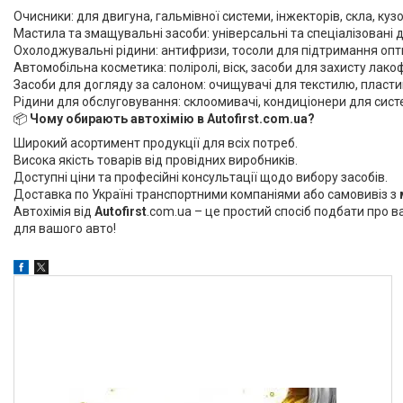
Aral
3
Очисники: для двигуна, гальмівної системи, інжекторів, скла, куз
Мастила та змащувальні засоби: універсальні та спеціалізовані дл
Elf.
3
Охолоджувальні рідини: антифризи, тосоли для підтримання опт
Автомобільна косметика: поліролі, віск, засоби для захисту лак
Elfo
1
Засоби для догляду за салоном: очищувачі для текстилю, пластик
Febi
13
Рідини для обслуговування: склоомивачі, кондиціонери для систе
📦
Чому обирають автохімію в Autofirst.com.ua?
Febi Bilstein
1
Широкий асортимент продукції для всіх потреб.
Висока якість товарів від провідних виробників.
Ще 18
Доступні ціни та професійні консультації щодо вибору засобів.
Доставка по Україні транспортними компаніями або самовивіз з
Автохімія від
Autofirst
.com.ua – це простий спосіб подбати про в
для вашого авто!
Товари та послуги
Запчастини для
мікроавтобусів
Запчастини для автомобілів
Daewoo,Chevrolet
Високовольтні дроти
Гальмівна трубка WP