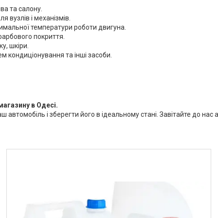
ова та салону.
я вузлів і механізмів.
имальної температури роботи двигуна.
офарбового покриття.
у, шкіри.
м кондиціонування та інші засоби.
магазину в Одесі.
аш автомобіль і зберегти його в ідеальному стані. Завітайте до на