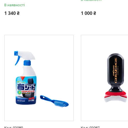
В наявності
1 340 ₴
1 000 ₴
02080
02087