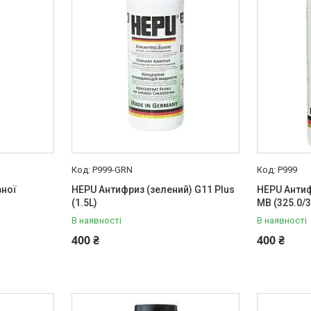
P999-GRN
P999
вної
HEPU Антифриз (зелений) G11 Plus
HEPU Антифр
(1.5L)
MB (325.0/3
В наявності
В наявності
400 ₴
400 ₴