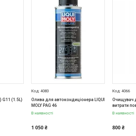
4083
4066
 G11 (1.5L)
Олива для автокондиціонера LIQUI
Очищувач 
MOLY PAG 46
витрати по
В наявності
В наявності
1 050 ₴
800 ₴