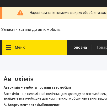
Наразі компанія не може швидко обробляти замо
Запасні частини до автомобілів
Меню
Головна
Товар
Фільтри
Ціна
Автохімія
Наявність
Автохімія – турбота про ваш автомобіль
В наявності
219
Автохімія – це незамінний помічник для догляду за автомобілем,
знайдете все необхідне для комплексного обслуговування вашог
Виробник
🔧
Асортимент автохімії включає: