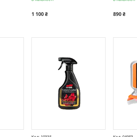
1 100 ₴
890 ₴
10335
04953