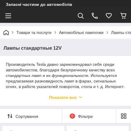
Запасні частини до автомобілів
Товари та послуги
Автомобільні лампочки
Лампы ст
Лампы стандартные 12V
Производитель Tesla давно зарекомендовал себя среди
автомобилистов, благодаря безупречному качеству всех
стандартных ламп и их функциональности. Используется
предлагаемая разновидность ламп в фарах, сигнальных
огнях, в работе указателей поворотов, стопа и т. д. Интернет-
магазин AUTOFIRST предлагает большой список
Показати все
автомобильных лампочек с напряжением 12V. Все изделия
изготовлены с учетом международных стандартов качества
для обеспечения бесперебойной работы на протяжении
длительного срока.
Сортування
0
Фільтри
Особенности и преимущества