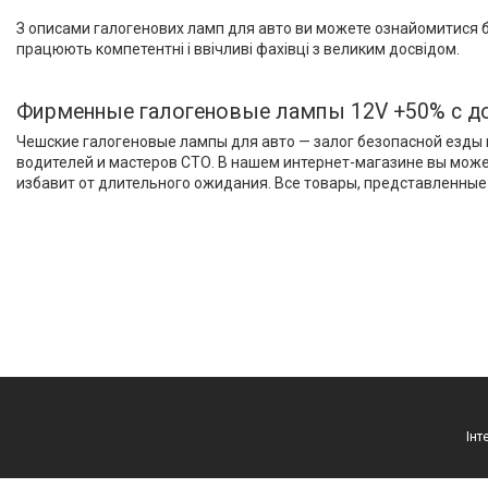
Про компанію
З описами галогенових ламп для авто ви можете ознайомитися бе
працюють компетентні і ввічливі фахівці з великим досвідом.
Новини
Статті
Фирменные галогеновые лампы 12V +50% с д
Відгуки
Чешские галогеновые лампы для авто — залог безопасной езды 
водителей и мастеров СТО. В нашем интернет-магазине вы мож
избавит от длительного ожидания. Все товары, представленные 