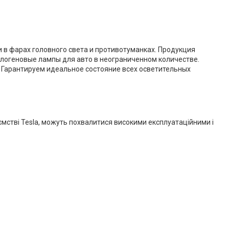
 в фарах головного света и противотуманках. Продукция
алогеновые лампы для авто в неограниченном количестве.
 Гарантируем идеальное состояние всех осветительных
иємстві Tesla, можуть похвалитися високими експлуатаційними і