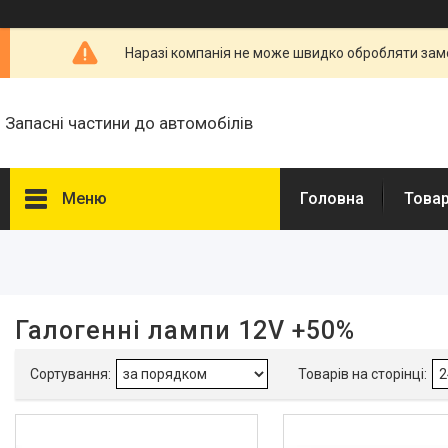
Наразі компанія не може швидко обробляти замо
Запасні частини до автомобілів
Меню
Головна
Товар
Фільтри
Ціна
Галогенні лампи 12V +50%
Наявність
В наявності
2
Напруга живлення