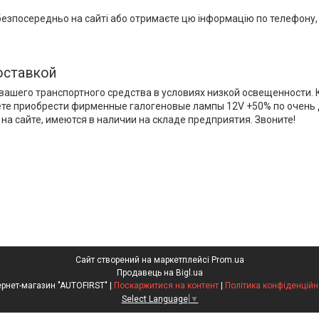
зпосередньо на сайті або отримаєте цю інформацію по телефону, у
оставкой
вашего транспортного средства в условиях низкой освещенности. 
ете приобрести фирменные галогеновые лампы 12V +50% по очень 
на сайте, имеются в наличии на складе предприятия. Звоните!
Сайт створений на маркетплейсі
Prom.ua
Продавець на Bigl.ua
Інтернет-магазин "AUTOFIRST" |
Поскаржитися на контент
|
Політика конфіденційн
Select Language
▼