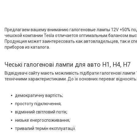
Лампы стандартные 12V
Галогенні лампи 12V +50%
Автомобильные лампы 24V
Авто аксесуари, Інструмент,
Предлагаем вашему вниманию галогеновые лампы 12V +50% под 
Насоси, Домкрати
чешской компании Tesla отличается оптимальным балансом высо
Продукция может заинтересовать как автовладельцев, так и сп
Щітки склоочисника
приборов из каталога.
Автохімія
Оптика, дзеркала
Чеські галогенові лампи для авто Н1, Н4, Н7
Деталі підвіски і рульового
управління
Відвідувачі сайту мають можливість підібрати галогенові лампи 
технічними характеристиками. До їх основних переваг відносять
Акумулятори
Ремені генератора,
кондиціонера та насоса ГУР
демократичну вартість;
Запчастини для іномарок
простоту підключення;
BCGUMA
відмінний світловий потік;
Брелок для ключів
низьке енергоспоживання;
тривалий термін експлуатації.
Доставка та оплата