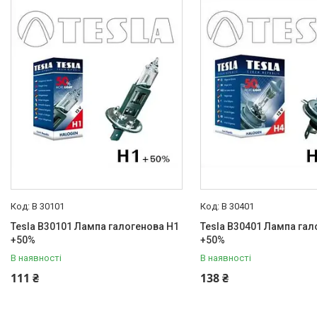
12 В
3
Виробник
Tesla
3
Товари та послуги
Запчастини для
мікроавтобусів
Запчастини для автомобілів
Daewoo,Chevrolet
B 30101
B 30401
Високовольтні дроти
Tesla B30101 Лампа галогенова H1
Tesla B30401 Лампа гал
Гальмівна трубка WP
+50%
+50%
Свічки запалювання і
В наявності
В наявності
розжарювання
111 ₴
138 ₴
Автомобільні лампочки
Галогенні лампи 12V