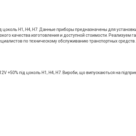
цоколь Н1, Н4, Н7. Данные приборы предназначены для установки
кого качества изготовления и доступной стоимости. Реализуем г
ециалистов по техническому обслуживанию транспортных средств.
12V +50% під цоколь Н1, Н4, Н7. Вироби, що випускаються на підпр
: