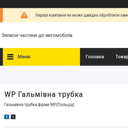
Наразі компанія не може швидко обробляти замо
Запасні частини до автомобілів
Меню
Головна
Товар
Фільтри
Ціна
WP Гальмівна трубка
Наявність
Гальмівна трубка фірми WP(Польща)
В наявності
7
Марка