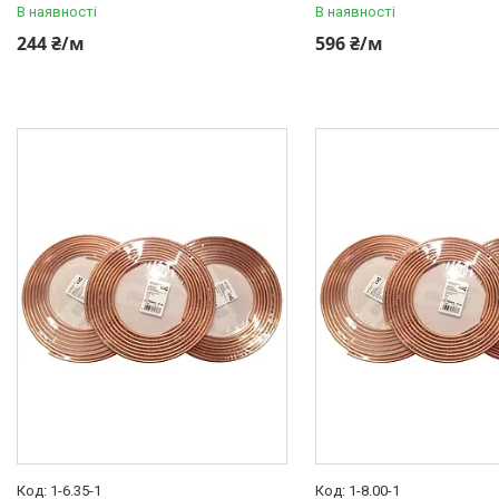
В наявності
В наявності
4,75
244 ₴/м
596 ₴/м
WP Наконечники під трубку
6,00
WP Наконечники під трубку
6,35
WP Трійники
WP Редуктор
WP Перехідник
WP Перехідники-рятувальники
Свічки запалювання і
розжарювання
Автомобільні лампочки
Авто аксесуари, Інструмент,
Насоси, Домкрати
Щітки склоочисника
Автохімія
Оптика, дзеркала
1-6.35-1
1-8.00-1