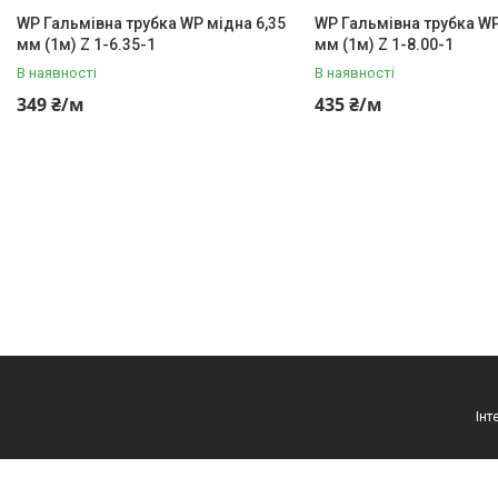
Деталі підвіски і рульового
управління
WP Гальмівна трубка WP мідна 6,35
WP Гальмівна трубка WP
мм (1м) Z 1-6.35-1
мм (1м) Z 1-8.00-1
Акумулятори
В наявності
В наявності
Ремені генератора,
349 ₴/м
435 ₴/м
кондиціонера та насоса ГУР
Запчастини для іномарок
BCGUMA
Брелок для ключів
Доставка та оплата
Про компанію
Новини
Статті
Відгуки