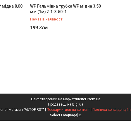
 мідна 8,00
WP Гальмівна трубка WP мідна 3,50
мм (1м) Z 1-3.50-1
Немає в наявності
+380 (95) 487-34-43
199 ₴/м
Сайт створений на маркетплейсі
Prom.ua
Продавець на Bigl.ua
Інтернет-магазин "AUTOFIRST" |
Поскаржитися на контент
|
Політика конфіденційн
Select Language
▼