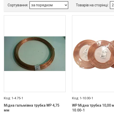
ВАЗ
1
Виробник
WP
8
Товари та послуги
Запчастини для
мікроавтобусів
Запчастини для автомобілів
Daewoo,Chevrolet
Високовольтні дроти
Гальмівна трубка WP
WP верстати для
виготовлення тормозних
1-4.75-1
1-10.00-1
трубок
Мідна гальмівна трубка WP 4,75
WP Мідна трубка 10,00 м
WP Гальмівна трубка
мм
10.00-1
WP Наконечники під трубку