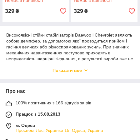
Немає в наявності
Немає в наявності
329
329
₴
₴
Високоякісні стійки стабілізаторів Daewoo і Chevrolet являють
собою демпфер, за допомогою якої проводиться прийом і
гасіння великих або різноспрямованих зусиль. При значних
механічних навантаженнях поступово приходять в
непридатність шарнірні з'єднання, в результаті вироби вже не
можуть ефективно виконувати свою функцію. Стійки
Показати все
стабілізаторів Chevrolet і Daewoo за всіма параметрами
відповідають заводським запчастинах, тому їх тривала
успішна експлуатація гарантується.
Про нас
Ознаки несправності стійок
100% позитивних з 166 відгуків за рік
стабілізаторів Daewoo і Chevrolet
Працює з 15.08.2013
При русі на нерівній дорозі спостерігається стукіт з
м. Одеса
боку колеса, яке ламається.
Проспект Лесі Українки 15, Одеса, Україна
Спостерігається нерівномірний рух автомобіля при