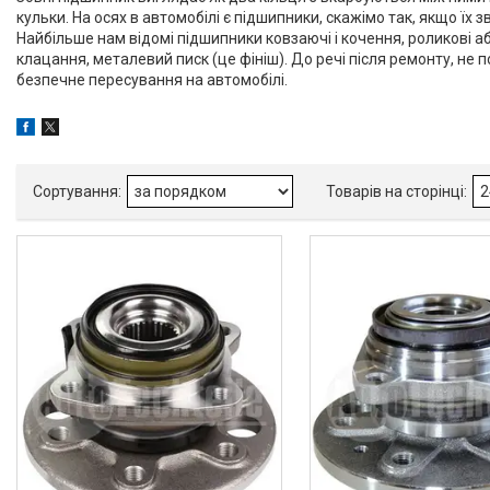
кульки. На осях в автомобілі є підшипники, скажімо так, якщо їх 
Maxgear
1
Найбільше нам відомі підшипники ковзаючі і кочення, роликові аб
клацання, металевий писк (це фініш). До речі після ремонту, не 
SNR
1
безпечне пересування на автомобілі.
fag
1
Товари та послуги
Запчастини для
мікроавтобусів
Запчастини для автомобілів
Daewoo,Chevrolet
Високовольтні дроти
Гальмівна трубка WP
Свічки запалювання і
розжарювання
Автомобільні лампочки