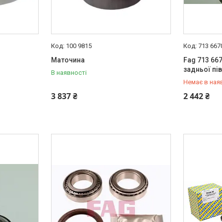
100 9815
713 667
Маточина
Fag 713 66
задньої пі
В наявності
Немає в ная
+380 (95) 
3 837 ₴
2 442 ₴