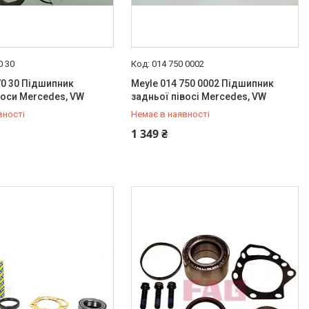
0 30
014 750 0002
70 30 Підшипник
Meyle 014 750 0002 Підшипник
воси Mercedes, VW
задньої півосі Mercedes, VW
вності
Немає в наявності
487-34-43
+380 (95) 487-34-43
1 349 ₴