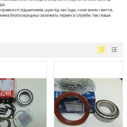
да.
равності підшипників, шум під час їзди, «човгання» і виття,
ипника безпосередньо залежить термін їх служби, так і ваше