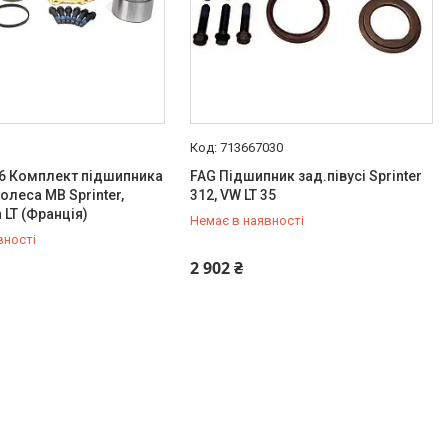
713667030
46 Комплект підшипника
FAG Підшипник зад.півусі Sprinter
олеса MB Sprinter,
312, VW LT 35
 LT (Франція)
Немає в наявності
вності
487-34-43
+380 (95) 487-34-43
2 902 ₴