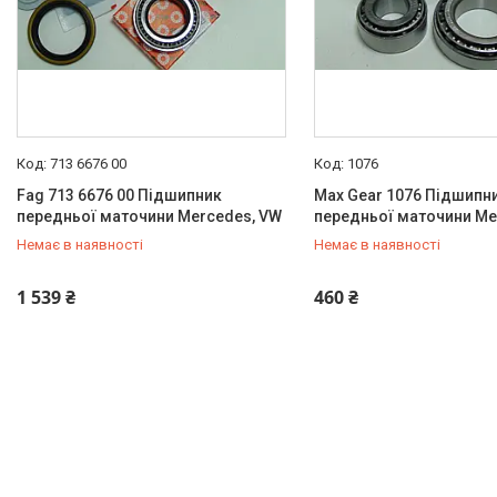
Статті
Відгуки
713 6676 00
1076
Fag 713 6676 00 Підшипник
Max Gear 1076 Підшипн
передньої маточини Mercedes, VW
передньої маточини Me
Немає в наявності
Немає в наявності
+380 (95) 487-34-43
+380 (95) 487-34-43
1 539 ₴
460 ₴