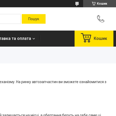
Кошик
авка та оплата
Кошик
еханізму. На ринку автозапчастин ви зможете ознайомитися з
й залишається на місці, а обертання беруть на себе саме ці