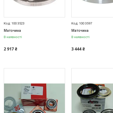
Авто аксесуари, Інструмент,
Насоси, Домкрати
Щітки склоочисника
Автохімія
100 3523
100 3597
Оптика, дзеркала
Маточина
Маточина
Деталі підвіски і рульового
В наявності
В наявності
управління
Акумулятори
2 917 ₴
3 444 ₴
Ремені генератора,
кондиціонера та насоса ГУР
Запчастини для іномарок
BCGUMA
Брелок для ключів
Доставка та оплата
Про компанію
Новини