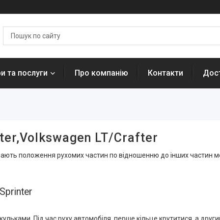
и та послуги
Про компанію
Контакти
Дост
er,Volkswagen LT/Crafter
начають положення рухомих частин по відношенню до інших частин м
printer
ульками. Під час руху автомобіля, перше кільце крутитися, а други