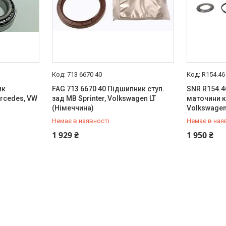
713 6670 40
R154.46
ик
FAG 713 6670 40 Підшипник ступ.
SNR R154.
rcedes, VW
зад MB Sprinter, Volkswagen LT
маточини к
(Німеччина)
Volkswagen
Немає в наявності
Немає в ная
+380 (95) 487-34-43
+380 (95) 
1 929 ₴
1 950 ₴