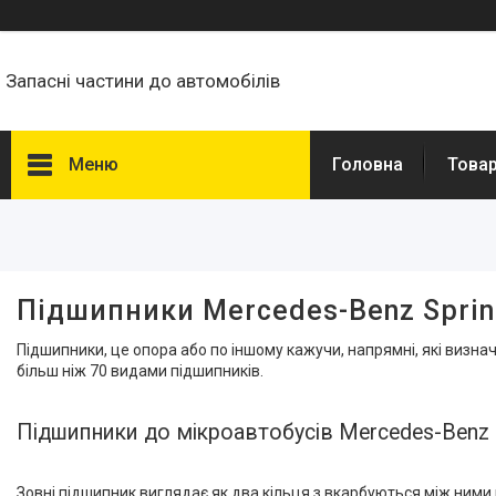
Запасні частини до автомобілів
Меню
Головна
Товар
Фільтри
Ціна
Підшипники Mercedes-Benz Sprint
Наявність
Підшипники, це опора або по іншому кажучи, напрямні, які виз
В наявності
3
більш ніж 70 видами підшипників.
Виробник
Підшипники до мікроавтобусів Mercedes-Benz S
Autotechteile
3
FAG
3
Зовні підшипник виглядає як два кільця з вкарбуються між ними к