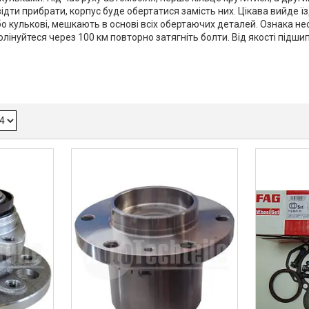
звідти прибрати, корпус буде обертатися замість них. Цікава вийде їз
о кулькові, мешкають в основі всіх обертаючих деталей. Ознака несп
полінуйтеся через 100 км повторно затягніть болти. Від якості підш