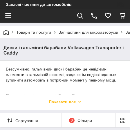
Запасні частини до автомобілів
Товари та послуги
Запчастини для мікроавтобусів
За
Диски і гальмівні барабани Volkswagen Transporter і
Caddy
Безсумнівно, гальмівний диск і барабан це невід'ємні
елементи в гальмівній системі, завдяки їм водієві вдається
зупинити автомобіль в потрібний момент у певному місці.
Гальмівні диски і барабани для
Volkswagen Transporter і Caddy
Показати все
Предлагаю разобраться по какому «сценарию» совершается
Сортування
0
Фільтри
торможение транспортного средства, и какая роль в это
время отводится дискам? В главный цилиндр подается