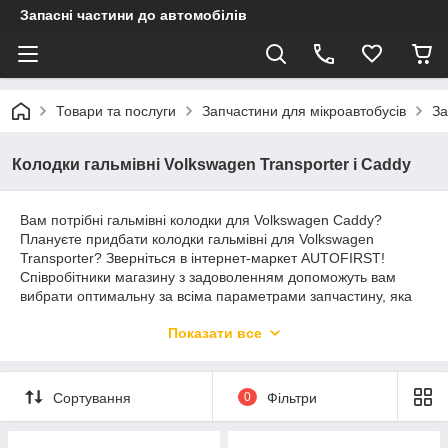
Запасні частини до автомобілів
Товари та послуги
Запчастини для мікроавтобусів
За
Колодки гальмівні Volkswagen Transporter і Caddy
Вам потрібні гальмівні колодки для Volkswagen Caddy?
Плануєте придбати колодки гальмівні для Volkswagen
Transporter? Зверніться в інтернет-маркет AUTOFIRST!
Співробітники магазину з задоволенням допоможуть вам
вибрати оптимальну за всіма параметрами запчастину, яка
забезпечить гальмівній системі вашої машини безперебійне
Показати все
функціонування.
Гальмівні колодки для Volkswagen
Caddy
Сортування
0
Фільтри
В магазині широко представлені гальмівні колодки для
Volkswagen Caddy від закордонний брендових виробників: