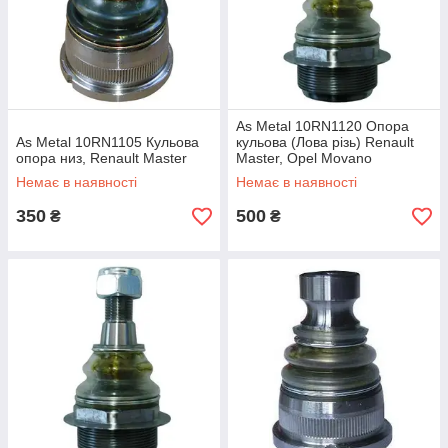
безкоштовно).
Вибір комплектуючих для Opel Movano
Renault Master
As Metal 10RN1120 Опора
As Metal 10RN1105 Кульова
кульова (Лова різь) Renault
Чтобы оформить заказ на шаровые опоры для Opel Movano
опора низ, Renault Master
Master, Opel Movano
и Renault Master как можно скорей, достаточно оставить
(Туреччина)
Немає в наявності
Немає в наявності
заявку на этом сайте (кнопка «Купить» и заполнение формы
в корзине) или сделать телефонный звонок. Возврат или
350
500
₴
₴
обмен товара возможен, и происходят в полном
соответствии с действующим законодательством.
Заказывайте комплектующие подвески микроавтобусов
прямо сейчас. Также есть запчасти для других
автомобильных систем в большом количестве.