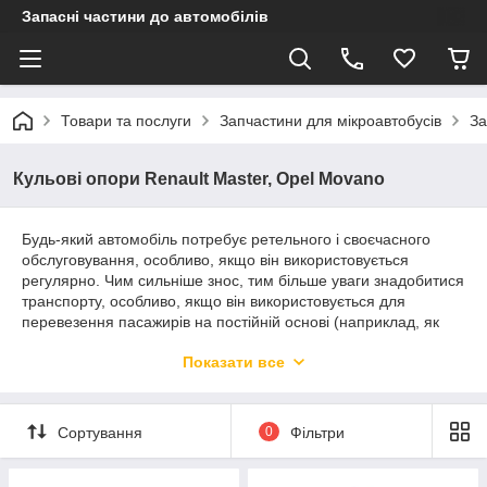
Запасні частини до автомобілів
Товари та послуги
Запчастини для мікроавтобусів
За
Кульові опори Renault Master, Opel Movano
Будь-який автомобіль потребує ретельного і своєчасного
обслуговування, особливо, якщо він використовується
регулярно. Чим сильніше знос, тим більше уваги знадобитися
транспорту, особливо, якщо він використовується для
перевезення пасажирів на постійній основі (наприклад, як
маршрутні мікроавтобуси). Якщо ви шукаєте якісні кульові
Показати все
опори або інші деталі для підвіски Opel Movano або Renault
Master, в даному розділі є все, що може знадобитися.
Зверніть увагу, що представлена продукція реалізується як
оптом (дрібним, середнім або великим), так і в роздріб. Ціни
Сортування
0
Фільтри
конкурентоспроможні, а для постійних оптових клієнтів діє
окремий, вигідний прайс. Звертайтеся.