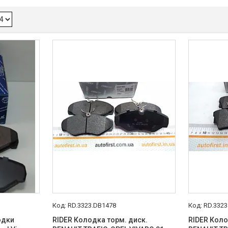
RD.3323.DB1478
RD.3323
одки
RIDER Колодка торм. диск.
RIDER Коло