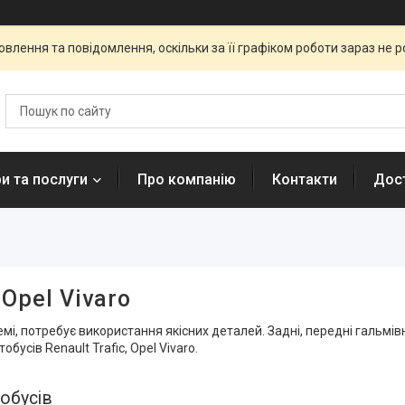
влення та повідомлення, оскільки за її графіком роботи зараз не 
и та послуги
Про компанію
Контакти
Дост
 Opel Vivaro
емі, потребує використання якісних деталей. Задні, передні гальмів
сів Renault Trafic, Opel Vivaro.
тобусів