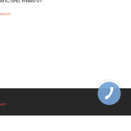
AFIC, OPEL VIVARO 01-
вності
487-34-43
ості