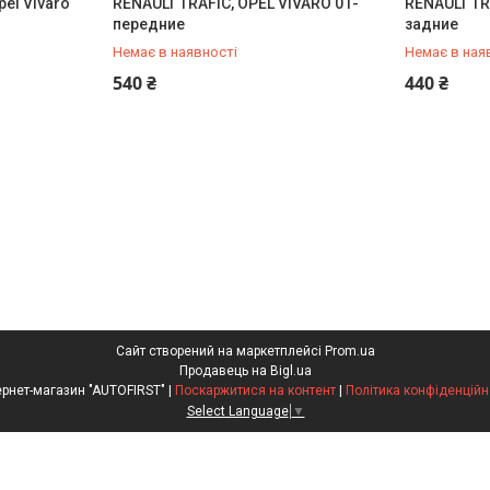
pel Vivaro
RENAULT TRAFIC, OPEL VIVARO 01-
RENAULT TR
передние
задние
Немає в наявності
Немає в ная
+380 (95) 487-34-43
+380 (95) 
540 ₴
440 ₴
Сайт створений на маркетплейсі
Prom.ua
Продавець на Bigl.ua
Інтернет-магазин "AUTOFIRST" |
Поскаржитися на контент
|
Політика конфіденційн
Select Language
▼