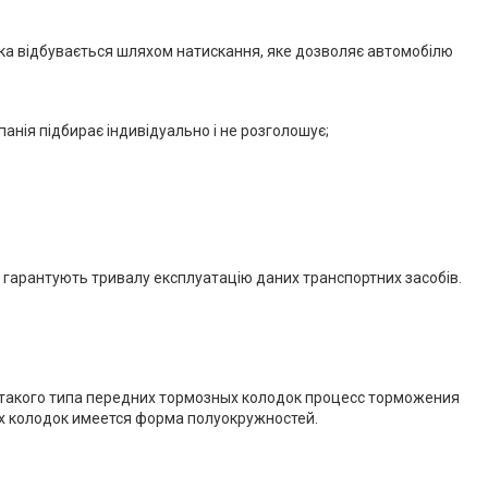
инка відбувається шляхом натискання, яке дозволяє автомобілю
панія підбирає індивідуально і не розголошує;
які гарантують тривалу експлуатацію даних транспортних засобів.
и такого типа передних тормозных колодок процесс торможения
их колодок имеется форма полуокружностей.