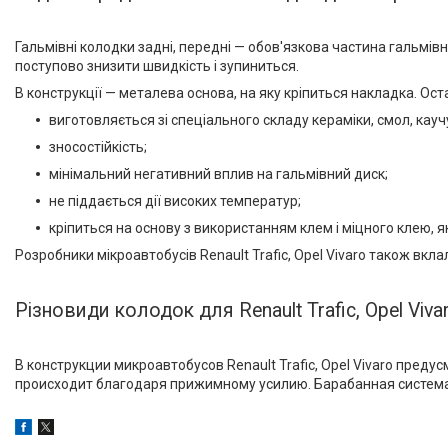
Виробник
Rider
2
Гальмівні колодки задні, передні — обов'язкова частина гальмі
поступово знизити швидкість і зупиниться.
В конструкції — металева основа, на яку кріпиться накладка. Ос
виготовляється зі спеціального складу кераміки, смол, каучу
Товари та послуги
зносостійкість;
мінімальний негативний вплив на гальмівний диск;
Запчастини для
мікроавтобусів
не піддається дії високих температур;
Запчастини для автомобілів
кріпиться на основу з використанням клем і міцного клею, 
Daewoo,Chevrolet
Розробники мікроавтобусів Renault Trafic, Opel Vivaro також вкл
Високовольтні дроти
Гальмівна трубка WP
Різновиди колодок для Renault Trafic, Opel Viva
Свічки запалювання і
розжарювання
В конструкции микроавтобусов Renault Trafic, Opel Vivaro пре
Автомобільні лампочки
происходит благодаря прижимному усилию. Барабанная система и
Авто аксесуари, Інструмент,
Насоси, Домкрати
Щітки склоочисника