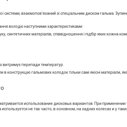
вної системи, взаємопов'язаний зі спеціальним диском гальма. Зуп
тання володіє наступними характеристиками:
ку, синтетичних матеріалів, співвідношення і підбір яких кожна ком
які витримує перепади температур.
али в конструкцію гальмових колодок тільки самі якісні матеріали, 
ro
дусматривается использование дисковых вариантов. При применени
спользуется не так часто, в основном, на задних колесах и у так