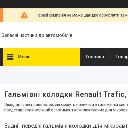
Наразі компанія не може швидко обробляти замо
Запасні частини до автомобілів
Меню
Головна
Товар
Фільтри
Ціна
Гальмівні колодки Renault Trafic,
Призначення
Ліквідація несправностей, які можуть виникати в гальмівній сист
Задні колеса
1
представлений великий асортимент комплектуючих для мікроавтобу
Передні колеса
1
Задні і передні гальмівні колодки для мікроав