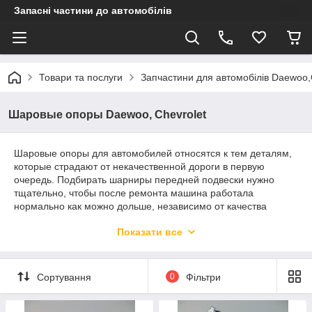
Запасні частини до автомобілів
Товари та послуги
Запчастини для автомобілів Daewoo,
Шаровые опоры Daewoo, Chevrolet
Шаровые опоры для автомобилей относятся к тем деталям,
которые страдают от некачественной дороги в первую
очередь. Подбирать шарниры передней подвески нужно
тщательно, чтобы после ремонта машина работала
нормально как можно дольше, независимо от качества
дорожного полотна. Доверить выбор необходимых запчастей
Показати все
вы можете консультантам интернет-магазина AUTOFIRST.
Здесь предоставляются только проверенные комплектующие
детали для автомобилей DAEWOO, CHEVROLET.
Сортування
0
Фільтри
Особенности шаровых опор для