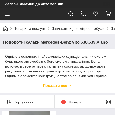
Запасні частини до автомобілів
Товари та послуги
Запчастини для мікроавтобусів
За
Поворотні кулаки Mercedes-Benz Vito 638,639,Viano
Однією з основних і найважливіших функціональних систем
будь-якого автомобіля є його система управління. Вона
включає в себе рульову, гальмівну системи, які дозволяють
регулювати положення транспортного засобу в просторі.
Одним з елементів конструкції автомобіля, який хоч і прямо
не відноситься до даних систем, але працює в тісному зв'язку
Показати все
з ними, є внутрішні і зовнішні поворотні кулаки. Вони
представляють собою елементи підвіски, з допомогою яких
колеса транспортного засобу отримують можливість
виконувати поворот. До якості даних деталей пред'являються
Сортування
0
Фільтри
високі вимоги, оскільки вони повинні витримувати всі удари,
які припадають на колеса під час руху автомобіля.