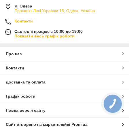
м. Одеса
Замовлення поворотних кулаків для
Проспект Лесі Українки 15, Одеса, Україна
мікроавтобусів Mercedes
Контакти
Компанія Autofirst пропонує найбільш вигідні торгівельні
Сьогодні працює з 10:00 до 19:00
Показати весь графік роботи
умови для придбання високоякісних внутрішніх і зовнішніх
поворотних кулаків для мікроавтобусів Mercedes-Benz Vito
638, 639, Viano. Всі наші товари проходять передпродажну
перевірку, і ви можете бути впевнені в їх високій якості.
Про нас
Контакти
Доставка та оплата
Графік роботи
Повна версія сайту
Сайт створено на маркетплейсі
Prom.ua