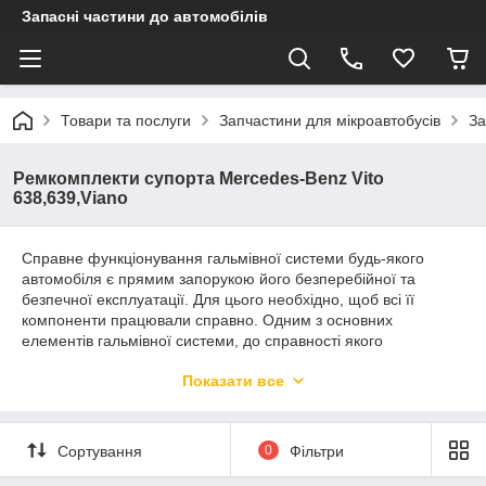
Запасні частини до автомобілів
Товари та послуги
Запчастини для мікроавтобусів
За
Ремкомплекти супорта Mercedes-Benz Vito
638,639,Viano
Справне функціонування гальмівної системи будь-якого
автомобіля є прямим запорукою його безперебійної та
безпечної експлуатації. Для цього необхідно, щоб всі її
компоненти працювали справно. Одним з основних
елементів гальмівної системи, до справності якого
пред'являються найбільш високі вимоги, є гальмівний супорт
Показати все
— він притискає гальмівні колодки до диска для виконання
гальмування автомобіля.
Для того, щоб дана деталь функціонувала справно протягом
Сортування
0
Фільтри
усього періоду експлуатації транспортного засобу необхідно
проводити її своєчасне обслуговування. Зробити це можна за