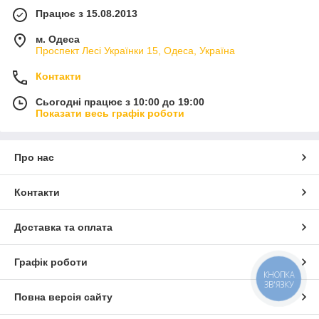
Працює з 15.08.2013
Придбання ремкомплектів гальмівного
супорта для мікроавтобусів
м. Одеса
Проспект Лесі Українки 15, Одеса, Україна
Контакти
Наша компанія пропонує широкий вибір високоякісних
ремкомплектів гальмівного супорта мікроавтобусів Mercedes-
Сьогодні працює з 10:00 до 19:00
Benz Vito 638, 639, Viano. Вони містять високоякісні деталі і
Показати весь графік роботи
компоненти, виконані з якісних матеріалів і відповідають всім
необхідним технічним стандартам. Для придбання
потрібного комплекту необхідно заповнити просту форму
Про нас
замовлення або зв'язатися з нашим відділом продажів по
телефону.
Контакти
Доставка та оплата
Графік роботи
КНОПКА
ЗВ'ЯЗКУ
Повна версія сайту