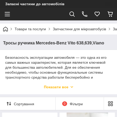
Запасні частини до автомобілів
Товари та послуги
Запчастини для мікроавтобусів
За
Тросы ручника Mercedes-Benz Vito 638,639,Viano
Безопасность эксплуатации автомобиля — это одна из его
самых важных характеристик, которая является ключевой
для большинства автолюбителей. Для ее обеспечения
необходимо, чтобы основные функциональные системы
транспортного средства работали бесперебойно и
максимально слаженно. Одной из таких систем, к
Показати все
функционированию которой предъявляются особо высокие
требования, относится тормозная система автомобиля. Она
включает в себя основную тормозную систему, а также
ручной тормоз. Функціонування останнього прямо залежить
Сортування
0
Фільтри
від справності гальмівного троса ручника, який передає
зусилля впливу на важіль гальма і безпосередньо на