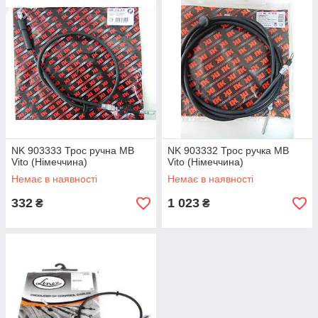
гальмівний механізм.
У разі пошкодження гальмівного троса експлуатація
автомобіля не допускається до виконання усунення
несправності. Для цього необхідний новий трос ручника,
придбати який для мікроавтобусів Mercedes-Benz Vito 638,
639, Viano можливо в нашому інтернет-магазині.
Переваги гальмівних тросів
NK 903333 Трос ручна MB
NK 903332 Трос ручка MB
Представленные в данном разделе тормозные тросы
Vito (Німеччина)
Vito (Німеччина)
ручника для микроавтобусов Mercedes-Benz Vito 638, 639,
Немає в наявності
Немає в наявності
Viano обладают несколькими особыми достоинствами:
332
1 023
материал троса обладает повышенной
₴
₴
устойчивостью к истиранию и механическим
повреждениям;
отличная коррозионная стойкость, позволяющая
выдерживать длительную эксплуатацию без
необходимости замены;
идеальная совместимость с оригинальным
оборудованием.