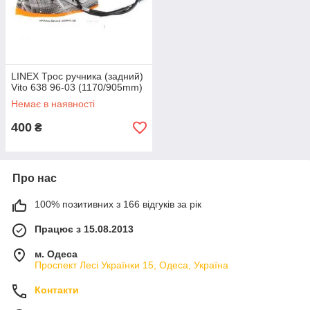
Заказ тросов ручника для
микроавтобусов
LINEX Трос ручника (задний)
Компанія Autofirst пропонує найбільш вигідні торгівельні
Vito 638 96-03 (1170/905mm)
умови для придбання високоякісних гальмівних тросів
Немає в наявності
ручника для мікроавтобусів Mercedes-Benz Vito 638, 639,
400
Viano. Представлені деталі виконані у відповідності з
₴
технологічними вимогами стандартів якості, прийнятих в
Європі.
Про нас
100% позитивних з 166 відгуків за рік
Працює з 15.08.2013
м. Одеса
Проспект Лесі Українки 15, Одеса, Україна
Контакти