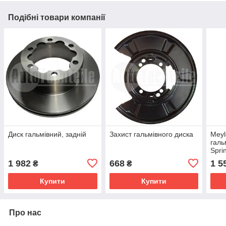
Подібні товари компанії
Диск гальмівний, задній
Захист гальмівного диска
Meyl
галь
Spri
LT
1 982
668
1 5
₴
₴
Купити
Купити
Про нас