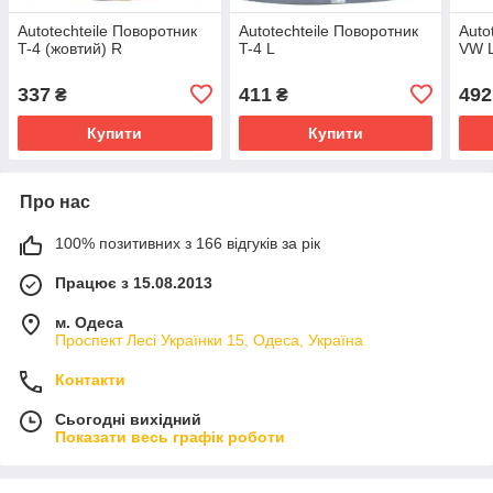
Autotechteile Поворотник
Autotechteile Поворотник
Auto
T-4 (жовтий) R
T-4 L
VW L
337
411
492
₴
₴
Купити
Купити
Про нас
100% позитивних з 166 відгуків за рік
Працює з 15.08.2013
м. Одеса
Проспект Лесі Українки 15, Одеса, Україна
Контакти
Сьогодні вихідний
Показати весь графік роботи