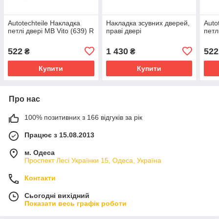
Autotechteile Накладка
Накладка зсувних дверей,
Auto
петлі двері MB Vito (639) R
праві двері
петл
522
1 430
522
₴
₴
Купити
Купити
Про нас
100% позитивних з 166 відгуків за рік
Працює з 15.08.2013
м. Одеса
Проспект Лесі Українки 15, Одеса, Україна
Контакти
Сьогодні вихідний
Показати весь графік роботи