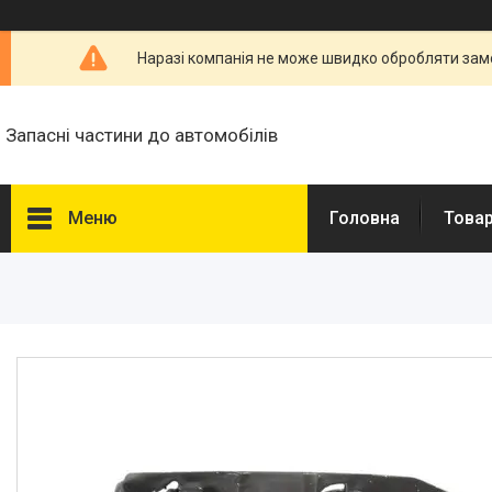
Наразі компанія не може швидко обробляти замо
Запасні частини до автомобілів
Меню
Головна
Товар
Товари та послуги
Запчастини для
мікроавтобусів
Запчастини для автомобілів
Daewoo,Chevrolet
Високовольтні дроти
Гальмівна трубка WP
Свічки запалювання і
розжарювання