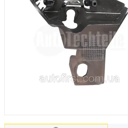
Автомобільні лампочки
Авто аксесуари, Інструмент,
Насоси, Домкрати
Щітки склоочисника
Автохімія
Оптика, дзеркала
Деталі підвіски і рульового
управління
Акумулятори
Ремені генератора,
кондиціонера та насоса ГУР
Запчастини для іномарок
BCGUMA
Брелок для ключів
Доставка та оплата
Про компанію