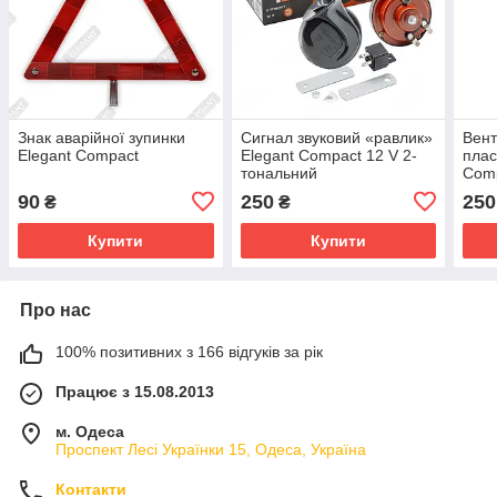
Знак аварійної зупинки
Сигнал звуковий «равлик»
Вент
Elegant Compact
Elegant Compact 12 V 2-
плас
тональний
Comp
90
250
250
₴
₴
Купити
Купити
Про нас
100% позитивних з 166 відгуків за рік
Працює з 15.08.2013
м. Одеса
Проспект Лесі Українки 15, Одеса, Україна
Контакти