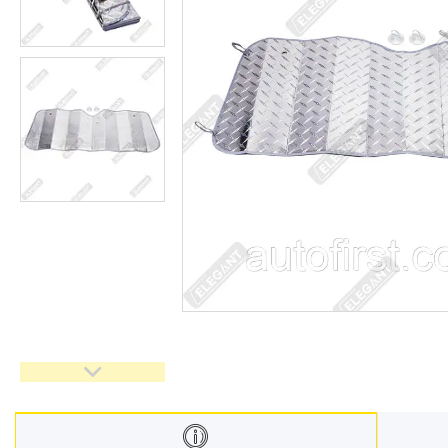
Автомобільні лампочки
Авто аксесуари, Інструмент,
Насоси, Домкрати
Щітки склоочисника
Автохімія
Оптика, дзеркала
Деталі підвіски і рульового
управління
Акумулятори
Ремені генератора,
кондиціонера та насоса ГУР
Запчастини для іномарок
BCGUMA
Брелок для ключів
Доставка та оплата
Про компанію