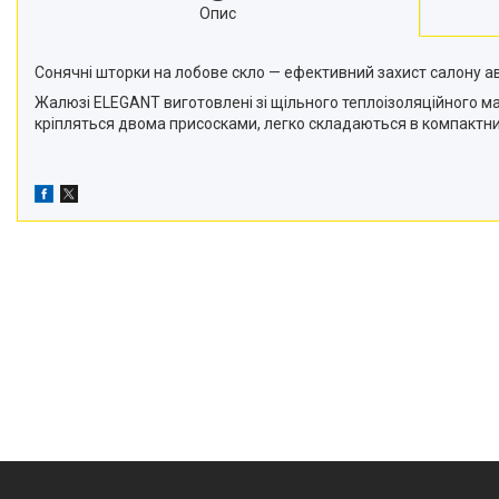
Опис
Новини
Статті
Сонячні шторки на лобове скло — ефективний захист салону ав
Відгуки
Жалюзі ELEGANT виготовлені зі щільного теплоізоляційного ма
кріпляться двома присосками, легко складаються в компактний 