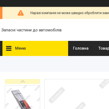
Наразі компанія не може швидко обробляти замо
Запасні частини до автомобілів
Меню
Головна
Товар
Товари та послуги
Запчастини для
мікроавтобусів
Запчастини для автомобілів
Daewoo,Chevrolet
Високовольтні дроти
Гальмівна трубка WP
Свічки запалювання і
розжарювання