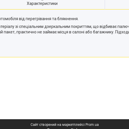
Характеристики
томобіля від перегрівання та блякнення.
теріалу зі спеціальним дзеркальним покриттям, що відбиває палюч
пакет, практично не займає місця в салоні або багажнику. Підходит
Сайт створений на маркетплейсі
Prom.ua