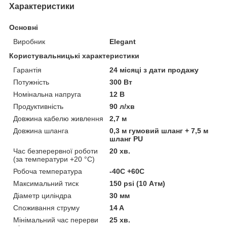
Характеристики
Основні
Виробник
Elegant
Користувальницькі характеристики
Гарантія
24 місяці з дати продажу
Потужність
300 Вт
Номінальна напруга
12 В
Продуктивність
90 л/хв
Довжина кабелю живлення
2,7 м
Довжина шланга
0,3 м гумовий шланг + 7,5 м
шланг PU
Час безперервної роботи
20 хв.
(за температури +20 °C)
Робоча температура
-40С +60С
Максимальний тиск
150 psi (10 Атм)
Діаметр циліндра
30 мм
Споживання струму
14 A
Мінімальний час перерви
25 хв.