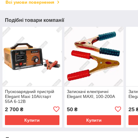
Всі умови повернення
Подібні товари компанії
Пускозарядний пристрій
Затискачі електричні
Зати
Elegant Maxi 10А/старт
Elegant MAXI, 100-200А
Eleg
55А 6-12В
2 700
50
25
₴
₴
Купити
Купити