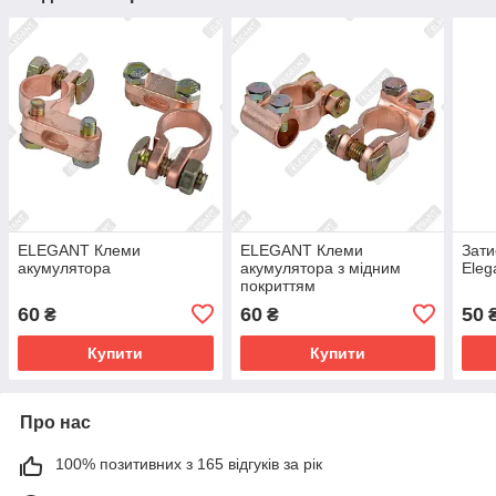
ELEGANT Клеми
ELEGANT Клеми
Зати
акумулятора
акумулятора з мідним
Eleg
покриттям
60
60
50
₴
₴
Купити
Купити
Про нас
100% позитивних з 165 відгуків за рік