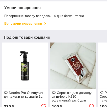
Умови повернення
Повернення товару впродовж 14 днів безкоштовно
Всі умови повернення
Подібні товари компанії
K2 Neorim Pro Очищувач
K2 Серветки для догляду
K2 
для дисків та ковпаків 1L
за шкірою K210 –
Серв
ефективний засіб для
пане
очищення та захисту
330
100
100
₴
₴