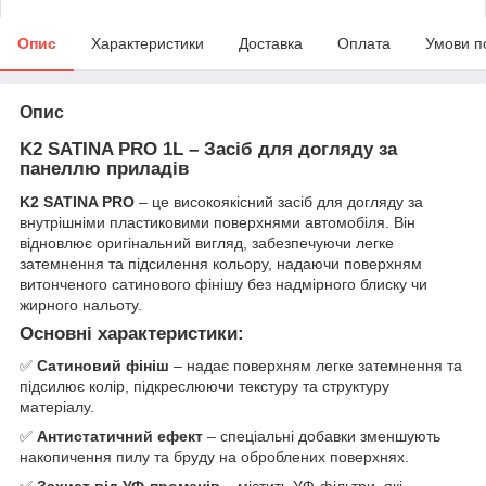
Опис
Характеристики
Доставка
Оплата
Умови п
Опис
K2 SATINA PRO 1L – Засіб для догляду за
панеллю приладів
K2 SATINA PRO
– це високоякісний засіб для догляду за
внутрішніми пластиковими поверхнями автомобіля. Він
відновлює оригінальний вигляд, забезпечуючи легке
затемнення та підсилення кольору, надаючи поверхням
витонченого сатинового фінішу без надмірного блиску чи
жирного нальоту.
Основні характеристики:
✅
Сатиновий фініш
– надає поверхням легке затемнення та
підсилює колір, підкреслюючи текстуру та структуру
матеріалу.
✅
Антистатичний ефект
– спеціальні добавки зменшують
накопичення пилу та бруду на оброблених поверхнях.