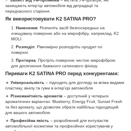
✅
Захист від УФ-променів
– містить УФ-фільтри, які
захищають інтер’єр автомобіля від деградації та
передчасного старіння.
Як використовувати K2 SATINA PRO?
Нанесення
: Розпиліть засіб безпосередньо на
очищувану поверхню або на мікрофібру, наприклад, K2
MOLI.
Розподіл
: Рівномірно розподіліть продукт по
поверхні.
Протирка
: Протріть поверхню чистою мікрофіброю
для досягнення бажаного сатинового фінішу.
Переваги K2 SATINA PRO перед конкурентами:
🔹
Універсальність
– підходить для догляду за всіма видами
пластику, вінілу та гуми в інтер’єрі автомобіля.
🔹
Різноманітність ароматів
– доступний у чотирьох
ароматичних варіантах: Blueberry, Energy Fruit, Sunset Fresh
та без аромату, що дозволяє обрати найбільш підходящий
для вашого автомобіля.
🔹
Професійна якість
– розроблений для ентузіастів
автомобільної косметики та професійних користувачів у