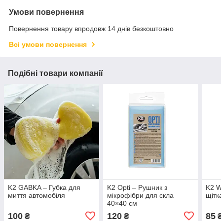
Умови повернення
Повернення товару впродовж 14 днів безкоштовно
Всі умови повернення
Подібні товари компанії
K2 GABKA – Губка для
K2 Opti – Рушник з
K2 
миття автомобіля
мікрофібри для скла
щітк
40×40 см
100
120
85
₴
₴