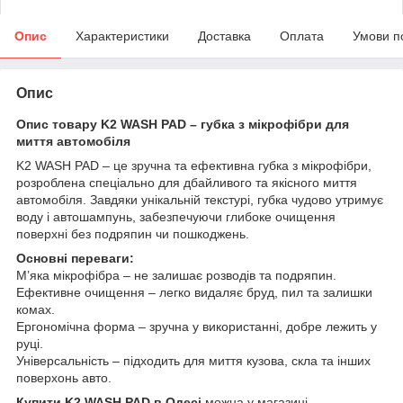
Опис
Характеристики
Доставка
Оплата
Умови п
Опис
Опис товару K2 WASH PAD – губка з мікрофібри для
миття автомобіля
K2 WASH PAD – це зручна та ефективна губка з мікрофібри,
розроблена спеціально для дбайливого та якісного миття
автомобіля. Завдяки унікальній текстурі, губка чудово утримує
воду і автошампунь, забезпечуючи глибоке очищення
поверхні без подряпин чи пошкоджень.
Основні переваги:
М’яка мікрофібра – не залишає розводів та подряпин.
Ефективне очищення – легко видаляє бруд, пил та залишки
комах.
Ергономічна форма – зручна у використанні, добре лежить у
руці.
Універсальність – підходить для миття кузова, скла та інших
поверхонь авто.
Купити K2 WASH PAD в Одесі
можна у магазині