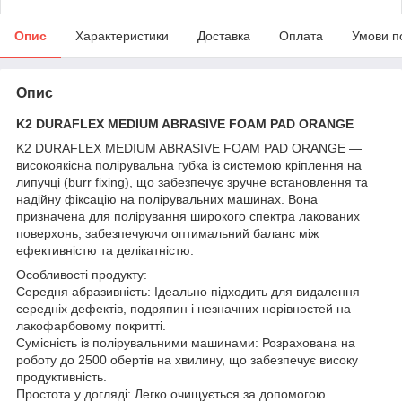
Опис
Характеристики
Доставка
Оплата
Умови п
Опис
K2 DURAFLEX MEDIUM ABRASIVE FOAM PAD ORANGE
K2 DURAFLEX MEDIUM ABRASIVE FOAM PAD ORANGE —
високоякісна полірувальна губка із системою кріплення на
липучці (burr fixing), що забезпечує зручне встановлення та
надійну фіксацію на полірувальних машинах. Вона
призначена для полірування широкого спектра лакованих
поверхонь, забезпечуючи оптимальний баланс між
ефективністю та делікатністю.
Особливості продукту:
Середня абразивність: Ідеально підходить для видалення
середніх дефектів, подряпин і незначних нерівностей на
лакофарбовому покритті.
Сумісність із полірувальними машинами: Розрахована на
роботу до 2500 обертів на хвилину, що забезпечує високу
продуктивність.
Простота у догляді: Легко очищується за допомогою