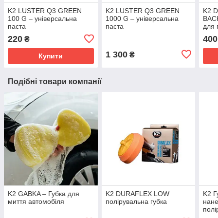
K2 LUSTER Q3 GREEN
K2 LUSTER Q3 GREEN
K2 
100 G – універсальна
1000 G – універсальна
BACK
паста
паста
для 
220
400
₴
1 300
₴
Купити
Подібні товари компанії
K2 GABKA – Губка для
K2 DURAFLEX LOW
K2 Г
миття автомобіля
полірувальна губка
нане
полі