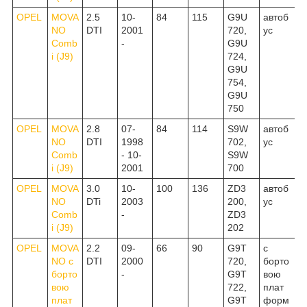
OPEL
MOVA
2.5
10-
84
115
G9U
автоб
NO
DTI
2001
720,
ус
Comb
-
G9U
i (J9)
724,
G9U
754,
G9U
750
OPEL
MOVA
2.8
07-
84
114
S9W
автоб
NO
DTI
1998
702,
ус
Comb
- 10-
S9W
i (J9)
2001
700
OPEL
MOVA
3.0
10-
100
136
ZD3
автоб
NO
DTi
2003
200,
ус
Comb
-
ZD3
i (J9)
202
OPEL
MOVA
2.2
09-
66
90
G9T
c
NO c
DTI
2000
720,
борто
борто
-
G9T
вою
вою
722,
плат
плат
G9T
форм