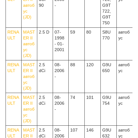
автоб
90
-
G9T
ус
722,
(JD)
G9T
750
RENA
MAST
2.5 D
07-
59
80
S8U
автоб
ULT
ER II
1998
770
ус
автоб
- 01-
ус
2001
(JD)
RENA
MAST
2.5
08-
88
120
G9U
автоб
ULT
ER II
dCi
2006
650
ус
автоб
-
ус
(JD)
RENA
MAST
2.5
08-
74
101
G9U
автоб
ULT
ER II
dCi
2006
754
ус
автоб
-
ус
(JD)
RENA
MAST
2.5
08-
107
146
G9U
автоб
ULT
ER II
dCi
2006
632
ус