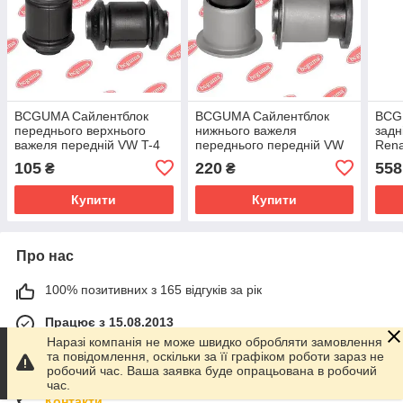
BCGUMA Сайлентблок
BCGUMA Сайлентблок
BCG
переднього верхнього
нижнього важеля
задн
важеля передній VW T-4
переднього передній VW
Rena
-96 BC0214
T-4 96 - BC0209
01-(
105
220
558
₴
₴
Купити
Купити
Про нас
100% позитивних з 165 відгуків за рік
Працює з 15.08.2013
Наразі компанія не може швидко обробляти замовлення
м. Одеса
та повідомлення, оскільки за її графіком роботи зараз не
Проспект Лесі Українки 15, Одеса, Україна
робочий час. Ваша заявка буде опрацьована в робочий
час.
Контакти