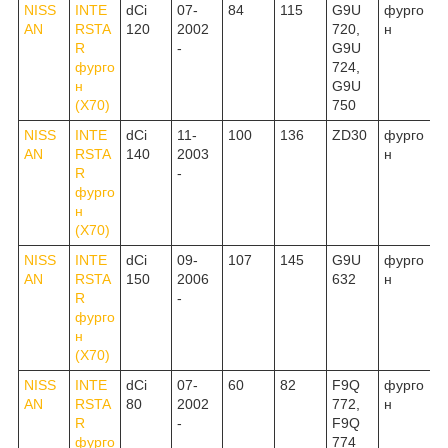
NISS
INTE
dCi
07-
84
115
G9U
фурго
AN
RSTA
120
2002
720,
н
R
-
G9U
фурго
724,
н
G9U
(X70)
750
NISS
INTE
dCi
11-
100
136
ZD30
фурго
AN
RSTA
140
2003
н
R
-
фурго
н
(X70)
NISS
INTE
dCi
09-
107
145
G9U
фурго
AN
RSTA
150
2006
632
н
R
-
фурго
н
(X70)
NISS
INTE
dCi
07-
60
82
F9Q
фурго
AN
RSTA
80
2002
772,
н
R
-
F9Q
фурго
774