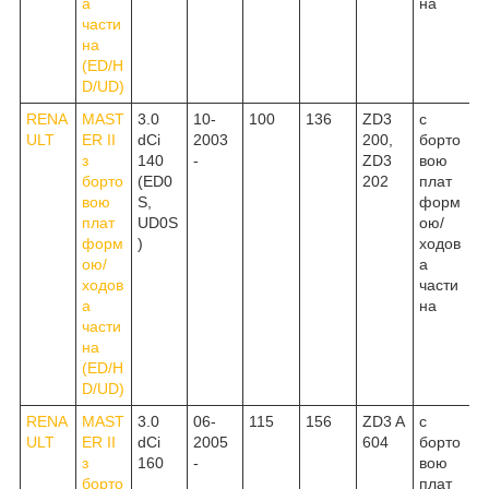
а
на
части
на
(ED/H
D/UD)
RENA
MAST
3.0
10-
100
136
ZD3
c
ULT
ER II
dCi
2003
200,
борто
з
140
-
ZD3
вою
борто
(ED0
202
плат
вою
S,
форм
плат
UD0S
ою/
форм
)
ходов
ою/
а
ходов
части
а
на
части
на
(ED/H
D/UD)
RENA
MAST
3.0
06-
115
156
ZD3 A
c
ULT
ER II
dCi
2005
604
борто
з
160
-
вою
борто
плат