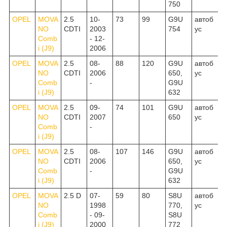
750
OPEL
MOVA
2.5
10-
73
99
G9U
автоб
NO
CDTI
2003
754
ус
Comb
- 12-
i (J9)
2006
OPEL
MOVA
2.5
08-
88
120
G9U
автоб
NO
CDTI
2006
650,
ус
Comb
-
G9U
i (J9)
632
OPEL
MOVA
2.5
09-
74
101
G9U
автоб
NO
CDTI
2007
650
ус
Comb
-
i (J9)
OPEL
MOVA
2.5
08-
107
146
G9U
автоб
NO
CDTI
2006
650,
ус
Comb
-
G9U
i (J9)
632
OPEL
MOVA
2.5 D
07-
59
80
S8U
автоб
NO
1998
770,
ус
Comb
- 09-
S8U
i (J9)
2000
772