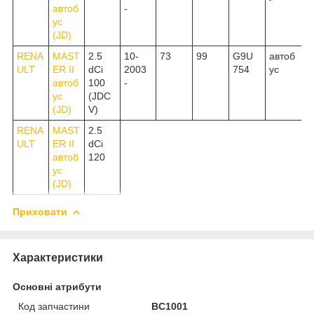
автоб
-
ус
(JD)
RENA
MAST
2.5
10-
73
99
G9U
автоб
ULT
ER II
dCi
2003
754
ус
автоб
100
-
ус
(JDC
(JD)
V)
RENA
MAST
2.5
ULT
ER II
dCi
автоб
120
ус
(JD)
Приховати
Характеристики
Основні атрибути
Код запчастини
BC1001