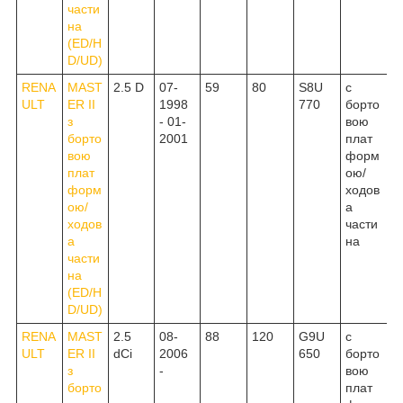
части
на
(ED/H
D/UD)
RENA
MAST
2.5 D
07-
59
80
S8U
c
ULT
ER II
1998
770
борто
з
- 01-
вою
борто
2001
плат
вою
форм
плат
ою/
форм
ходов
ою/
а
ходов
части
а
на
части
на
(ED/H
D/UD)
RENA
MAST
2.5
08-
88
120
G9U
c
ULT
ER II
dCi
2006
650
борто
з
-
вою
борто
плат