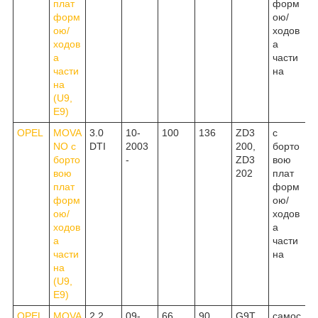
плат
форм
форм
ою/
ою/
ходов
ходов
а
а
части
части
на
на
(U9,
E9)
OPEL
MOVA
3.0
10-
100
136
ZD3
c
NO c
DTI
2003
200,
борто
борто
-
ZD3
вою
вою
202
плат
плат
форм
форм
ою/
ою/
ходов
ходов
а
а
части
части
на
на
(U9,
E9)
OPEL
MOVA
2.2
09-
66
90
G9T
самос