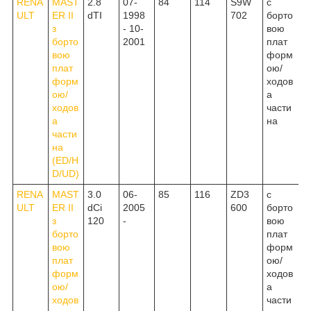
RENA
MAST
2.8
07-
84
114
S9W
c
ULT
ER II
dTI
1998
702
борто
з
- 10-
вою
борто
2001
плат
вою
форм
плат
ою/
форм
ходов
ою/
а
ходов
части
а
на
части
на
(ED/H
D/UD)
RENA
MAST
3.0
06-
85
116
ZD3
c
ULT
ER II
dCi
2005
600
борто
з
120
-
вою
борто
плат
вою
форм
плат
ою/
форм
ходов
ою/
а
ходов
части