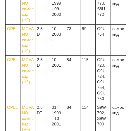
NO
1999
770,
кид
самос
- 09-
S8U
кид
2000
772
(H9)
OPEL
MOVA
2.5
10-
73
99
G9U
самос
NO
DTI
2003
754
кид
самос
-
кид
(H9)
OPEL
MOVA
2.5
10-
84
115
G9U
самос
NO
DTI
2001
720,
кид
самос
-
G9U
кид
724,
(H9)
G9U
754,
G9U
750
OPEL
MOVA
2.8
01-
84
114
S9W
самос
NO
DTI
1999
702,
кид
самос
- 10-
S9W
кид
2001
700
(H9)