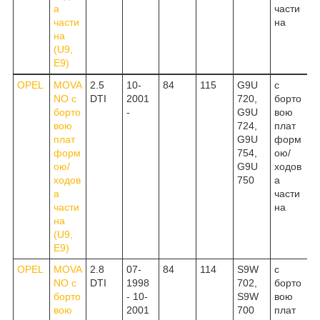
а
части
части
на
на
(U9,
E9)
OPEL
MOVA
2.5
10-
84
115
G9U
c
NO c
DTI
2001
720,
борто
борто
-
G9U
вою
вою
724,
плат
плат
G9U
форм
форм
754,
ою/
ою/
G9U
ходов
ходов
750
а
а
части
части
на
на
(U9,
E9)
OPEL
MOVA
2.8
07-
84
114
S9W
c
NO c
DTI
1998
702,
борто
борто
- 10-
S9W
вою
вою
2001
700
плат