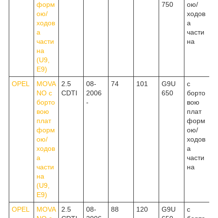
форм
750
ою/
ою/
ходов
ходов
а
а
части
части
на
на
(U9,
E9)
OPEL
MOVA
2.5
08-
74
101
G9U
c
NO c
CDTI
2006
650
борто
борто
-
вою
вою
плат
плат
форм
форм
ою/
ою/
ходов
ходов
а
а
части
части
на
на
(U9,
E9)
OPEL
MOVA
2.5
08-
88
120
G9U
c