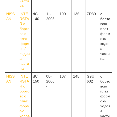
части
на
NISS
INTE
dCi
11-
100
136
ZD30
c
AN
RSTA
140
2003
борто
R c
-
вою
борто
плат
вою
форм
плат
ою/
форм
ходов
ою/
а
ходов
части
а
на
части
на
NISS
INTE
dCi
08-
107
145
G9U
c
AN
RSTA
150
2006
632
борто
R c
-
вою
борто
плат
вою
форм
плат
ою/
форм
ходов
ою/
а
ходов
части