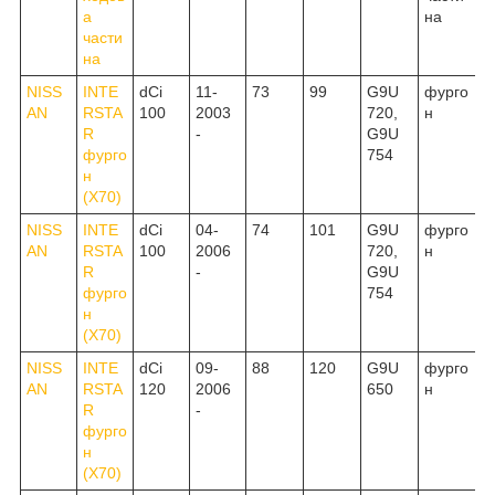
а
на
части
на
NISS
INTE
dCi
11-
73
99
G9U
фурго
AN
RSTA
100
2003
720,
н
R
-
G9U
фурго
754
н
(X70)
NISS
INTE
dCi
04-
74
101
G9U
фурго
AN
RSTA
100
2006
720,
н
R
-
G9U
фурго
754
н
(X70)
NISS
INTE
dCi
09-
88
120
G9U
фурго
AN
RSTA
120
2006
650
н
R
-
фурго
н
(X70)