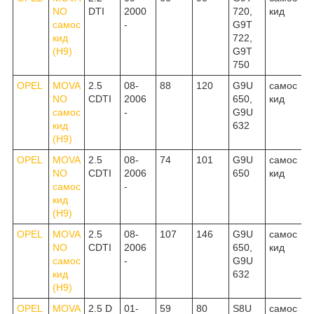
NO
DTI
2000
720,
кид
самос
-
G9T
кид
722,
(H9)
G9T
750
OPEL
MOVA
2.5
08-
88
120
G9U
самос
NO
CDTI
2006
650,
кид
самос
-
G9U
кид
632
(H9)
OPEL
MOVA
2.5
08-
74
101
G9U
самос
NO
CDTI
2006
650
кид
самос
-
кид
(H9)
OPEL
MOVA
2.5
08-
107
146
G9U
самос
NO
CDTI
2006
650,
кид
самос
-
G9U
кид
632
(H9)
OPEL
MOVA
2.5 D
01-
59
80
S8U
самос