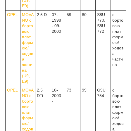
(U9,
E9)
OPEL
MOVA
2.5 D
07-
59
80
S8U
c
NO c
1998
770,
борто
борто
- 09-
S8U
вою
вою
2000
772
плат
плат
форм
форм
ою/
ою/
ходов
ходов
а
а
части
части
на
на
(U9,
E9)
OPEL
MOVA
2.5
10-
73
99
G9U
c
NO c
DTi
2003
754
борто
борто
-
вою
вою
плат
плат
форм
форм
ою/
ою/
ходов
ходов
а