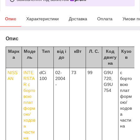
Опис
Характеристики
Доставка
Оплата
Умови п
Опис
Марк
Моде
Тип
від і
кВт
Л. С.
Код
Кузо
а
ль
до
двигу
в
на
NISS
INTE
dCi
02-
73
99
G9U
c
AN
RSTA
100
2004
720,
борто
R c
-
G9U
вою
борто
754
плат
вою
форм
плат
ою/
форм
ходов
ою/
а
ходов
части
а
на
части
на