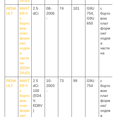
D/UD)
RENA
MAST
2.5
08-
74
101
G9U
c
ULT
ER II
dCi
2006
754,
борто
з
-
G9U
вою
борто
650
плат
вою
форм
плат
ою/
форм
ходов
ою/
а
ходов
части
а
на
части
на
(ED/H
D/UD)
RENA
MAST
2.5
10-
73
99
G9U
c
ULT
ER II
dCi
2003
754
борто
з
100
-
вою
борто
(ED4
плат
вою
V,
форм
плат
ED8V
ою/
форм
)
ходов
ою/
а