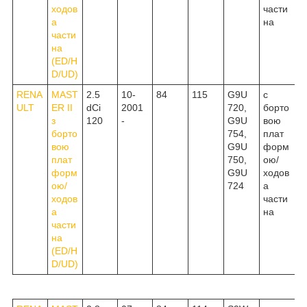
ходов
части
а
на
части
на
(ED/H
D/UD)
RENA
MAST
2.5
10-
84
115
G9U
c
ULT
ER II
dCi
2001
720,
борто
з
120
-
G9U
вою
борто
754,
плат
вою
G9U
форм
плат
750,
ою/
форм
G9U
ходов
ою/
724
а
ходов
части
а
на
части
на
(ED/H
D/UD)