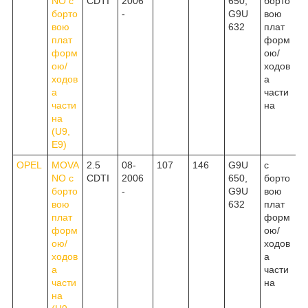
NO c
CDTI
2006
650,
борто
борто
-
G9U
вою
вою
632
плат
плат
форм
форм
ою/
ою/
ходов
ходов
а
а
части
части
на
на
(U9,
E9)
OPEL
MOVA
2.5
08-
107
146
G9U
c
NO c
CDTI
2006
650,
борто
борто
-
G9U
вою
вою
632
плат
плат
форм
форм
ою/
ою/
ходов
ходов
а
а
части
части
на
на