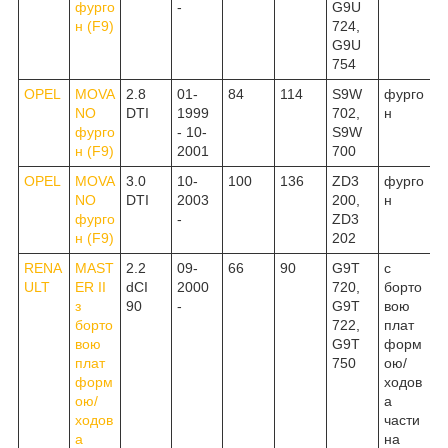
фурго
-
G9U
н (F9)
724,
G9U
754
OPEL
MOVA
2.8
01-
84
114
S9W
фурго
NO
DTI
1999
702,
н
фурго
- 10-
S9W
н (F9)
2001
700
OPEL
MOVA
3.0
10-
100
136
ZD3
фурго
NO
DTI
2003
200,
н
фурго
-
ZD3
н (F9)
202
RENA
MAST
2.2
09-
66
90
G9T
c
ULT
ER II
dCI
2000
720,
борто
з
90
-
G9T
вою
борто
722,
плат
вою
G9T
форм
плат
750
ою/
форм
ходов
ою/
а
ходов
части
а
на