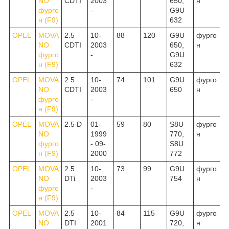
NO
CDTI
2003
650,
н
фурго
-
G9U
н (F9)
632
OPEL
MOVA
2.5
10-
88
120
G9U
фурго
NO
CDTI
2003
650,
н
фурго
-
G9U
н (F9)
632
OPEL
MOVA
2.5
10-
74
101
G9U
фурго
NO
CDTI
2003
650
н
фурго
-
н (F9)
OPEL
MOVA
2.5 D
01-
59
80
S8U
фурго
NO
1999
770,
н
фурго
- 09-
S8U
н (F9)
2000
772
OPEL
MOVA
2.5
10-
73
99
G9U
фурго
NO
DTi
2003
754
н
фурго
-
н (F9)
OPEL
MOVA
2.5
10-
84
115
G9U
фурго
NO
DTI
2001
720,
н