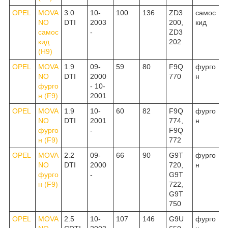
OPEL
MOVA
3.0
10-
100
136
ZD3
самос
NO
DTI
2003
200,
кид
самос
-
ZD3
кид
202
(H9)
OPEL
MOVA
1.9
09-
59
80
F9Q
фурго
NO
DTI
2000
770
н
фурго
- 10-
н (F9)
2001
OPEL
MOVA
1.9
10-
60
82
F9Q
фурго
NO
DTI
2001
774,
н
фурго
-
F9Q
н (F9)
772
OPEL
MOVA
2.2
09-
66
90
G9T
фурго
NO
DTI
2000
720,
н
фурго
-
G9T
н (F9)
722,
G9T
750
OPEL
MOVA
2.5
10-
107
146
G9U
фурго