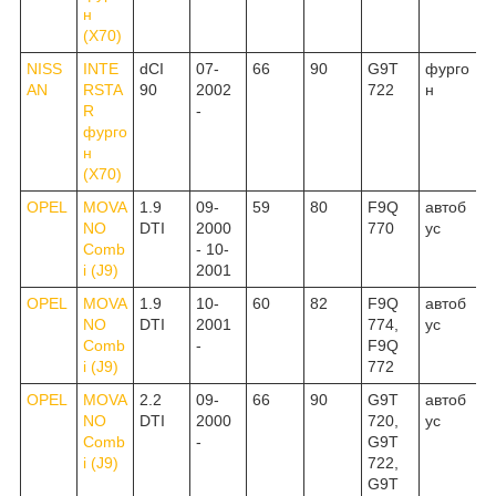
н
(X70)
NISS
INTE
dCI
07-
66
90
G9T
фурго
AN
RSTA
90
2002
722
н
R
-
фурго
н
(X70)
OPEL
MOVA
1.9
09-
59
80
F9Q
автоб
NO
DTI
2000
770
ус
Comb
- 10-
i (J9)
2001
OPEL
MOVA
1.9
10-
60
82
F9Q
автоб
NO
DTI
2001
774,
ус
Comb
-
F9Q
i (J9)
772
OPEL
MOVA
2.2
09-
66
90
G9T
автоб
NO
DTI
2000
720,
ус
Comb
-
G9T
i (J9)
722,
G9T