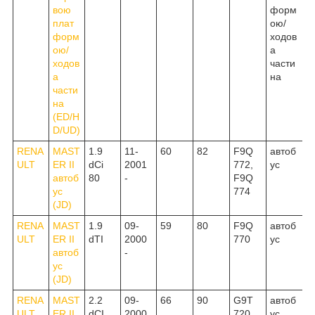
вою
форм
плат
ою/
форм
ходов
ою/
а
ходов
части
а
на
части
на
(ED/H
D/UD)
RENA
MAST
1.9
11-
60
82
F9Q
автоб
ULT
ER II
dCi
2001
772,
ус
автоб
80
-
F9Q
ус
774
(JD)
RENA
MAST
1.9
09-
59
80
F9Q
автоб
ULT
ER II
dTI
2000
770
ус
автоб
-
ус
(JD)
RENA
MAST
2.2
09-
66
90
G9T
автоб
ULT
ER II
dCI
2000
720,
ус