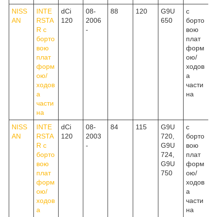
NISS
INTE
dCi
08-
88
120
G9U
c
AN
RSTA
120
2006
650
борто
R c
-
вою
борто
плат
вою
форм
плат
ою/
форм
ходов
ою/
а
ходов
части
а
на
части
на
NISS
INTE
dCi
08-
84
115
G9U
c
AN
RSTA
120
2003
720,
борто
R c
-
G9U
вою
борто
724,
плат
вою
G9U
форм
плат
750
ою/
форм
ходов
ою/
а
ходов
части
а
на