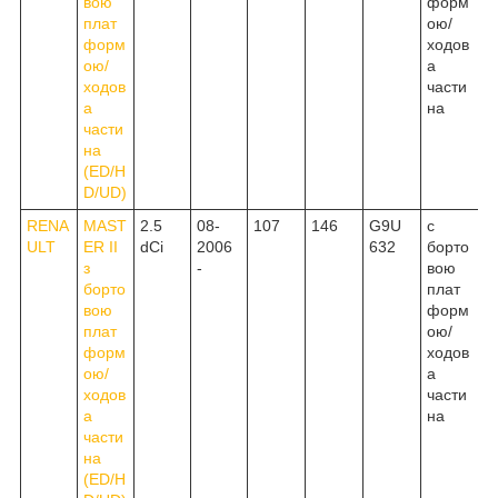
вою
форм
плат
ою/
форм
ходов
ою/
а
ходов
части
а
на
части
на
(ED/H
D/UD)
RENA
MAST
2.5
08-
107
146
G9U
c
ULT
ER II
dCi
2006
632
борто
з
-
вою
борто
плат
вою
форм
плат
ою/
форм
ходов
ою/
а
ходов
части
а
на
части
на
(ED/H