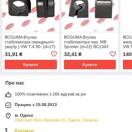
BCGUMA Втулка
BCGUMA Втулка
BCG
стабілізатора переднього
стабілізатора пер. MB
амор
(внутр.) VW T-4 90- (d=27)
Sprinter (d=22) BC1343
VW 
BC0217
31,91
32,41
140
₴
₴
Купити
Купити
Про нас
100% позитивних з 166 відгуків за рік
Працює з 15.08.2013
м. Одеса
Проспект Лесі Українки 15, Одеса, Україна
Контакти