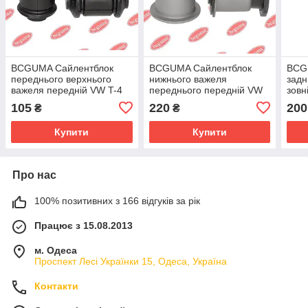
BCGUMA Сайлентблок
BCGUMA Сайлентблок
BCG
переднього верхнього
нижнього важеля
задн
важеля передній VW T-4
переднього передній VW
зовн
-96 BC0214
T-4 96 - BC0209
105
220
200
₴
₴
Купити
Купити
Про нас
100% позитивних з 166 відгуків за рік
Працює з 15.08.2013
м. Одеса
Проспект Лесі Українки 15, Одеса, Україна
Контакти