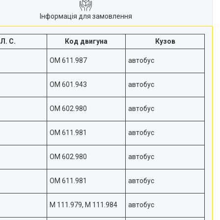
Інформація для замовлення
Л. С.
Код двигуна
Кузов
OM 611.987
автобус
OM 601.943
автобус
OM 602.980
автобус
OM 611.981
автобус
OM 602.980
автобус
OM 611.981
автобус
M 111.979, M 111.984
автобус