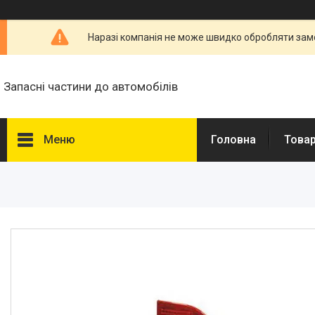
Наразі компанія не може швидко обробляти замо
Запасні частини до автомобілів
Меню
Головна
Товар
Товари та послуги
Запчастини для
мікроавтобусів
Запчастини для автомобілів
Daewoo,Chevrolet
Високовольтні дроти
Гальмівна трубка WP
Свічки запалювання і
розжарювання