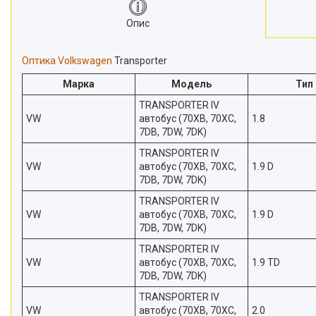
Новини
Опис
Статті
Оптика Volkswagen
Transporter
Відгуки
Марка
Модель
Тип
TRANSPORTER IV
VW
автобус (70XB, 70XC,
1.8
7DB, 7DW, 7DK)
TRANSPORTER IV
VW
автобус (70XB, 70XC,
1.9 D
7DB, 7DW, 7DK)
TRANSPORTER IV
VW
автобус (70XB, 70XC,
1.9 D
7DB, 7DW, 7DK)
TRANSPORTER IV
VW
автобус (70XB, 70XC,
1.9 TD
7DB, 7DW, 7DK)
TRANSPORTER IV
VW
автобус (70XB, 70XC,
2.0