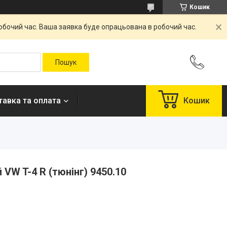
Кошик
робочий час. Ваша заявка буде опрацьована в робочий час.
авка та оплата
Кошик
й VW T-4 R (тюнінг) 9450.10