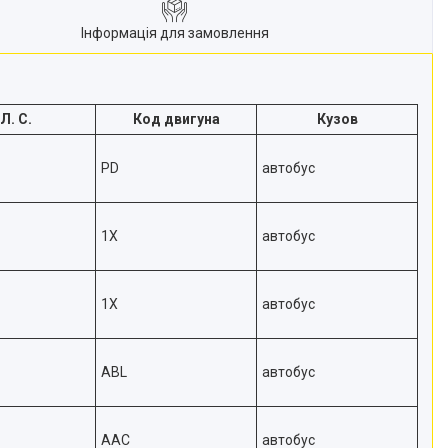
Інформація для замовлення
Л. С.
Код двигуна
Кузов
PD
автобус
1X
автобус
1X
автобус
ABL
автобус
AAC
автобус