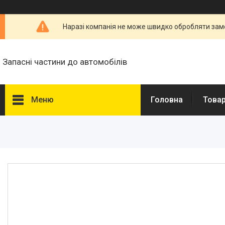
Наразі компанія не може швидко обробляти замо
Запасні частини до автомобілів
Меню
Головна
Товар
Товари та послуги
Запчастини для
мікроавтобусів
Запчастини для автомобілів
Daewoo,Chevrolet
Високовольтні дроти
Гальмівна трубка WP
Свічки запалювання і
розжарювання