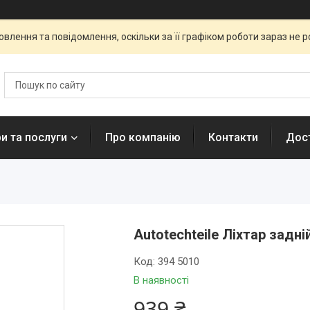
влення та повідомлення, оскільки за її графіком роботи зараз не 
и та послуги
Про компанію
Контакти
Дост
Autotechteile Ліхтар задні
Код:
394 5010
В наявності
939 ₴