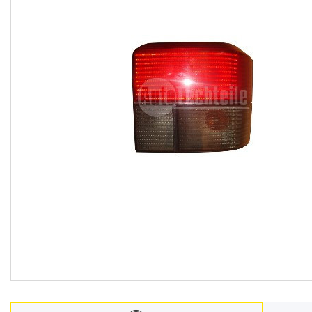
Автомобільні лампочки
Авто аксесуари, Інструмент,
Насоси, Домкрати
Щітки склоочисника
Автохімія
Оптика, дзеркала
Деталі підвіски і рульового
управління
Акумулятори
Ремені генератора,
кондиціонера та насоса ГУР
Запчастини для іномарок
BCGUMA
Брелок для ключів
Доставка та оплата
Про компанію