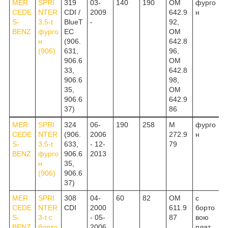
MER
SPRI
319
03-
140
190
OM
фурго
CEDE
NTER
CDI /
2009
642.9
н
S-
3,5-t
BlueT
-
92,
BENZ
фурго
EC
OM
н
(906.
642.8
(906)
631,
96,
906.6
OM
33,
642.8
906.6
98,
35,
OM
906.6
642.9
37)
86
MER
SPRI
324
06-
190
258
M
фурго
CEDE
NTER
(906.
2006
272.9
н
S-
3,5-t
633,
- 12-
79
BENZ
фурго
906.6
2013
н
35,
(906)
906.6
37)
MER
SPRI
308
04-
60
82
OM
c
CEDE
NTER
CDI
2000
611.9
борто
S-
3-t c
- 05-
87
вою
BENZ
борто
2006
плат