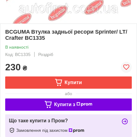
BCGUMA Втулка задньої ресори Sprinter/ LT/
Crafter BC1335
В наявності
Код: BC1335
Роздріб
230
₴
Купити
або
Купити з
Що таке купити з Пром?
Замовлення під захистом