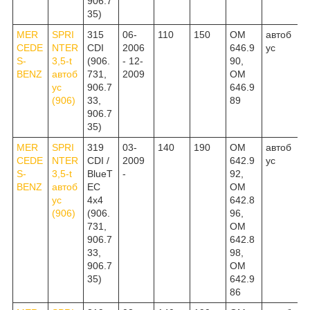
906.7
35)
MER
SPRI
315
06-
110
150
OM
автоб
CEDE
NTER
CDI
2006
646.9
ус
S-
3,5-t
(906.
- 12-
90,
BENZ
автоб
731,
2009
OM
ус
906.7
646.9
(906)
33,
89
906.7
35)
MER
SPRI
319
03-
140
190
OM
автоб
CEDE
NTER
CDI /
2009
642.9
ус
S-
3,5-t
BlueT
-
92,
BENZ
автоб
EC
OM
ус
4x4
642.8
(906)
(906.
96,
731,
OM
906.7
642.8
33,
98,
906.7
OM
35)
642.9
86