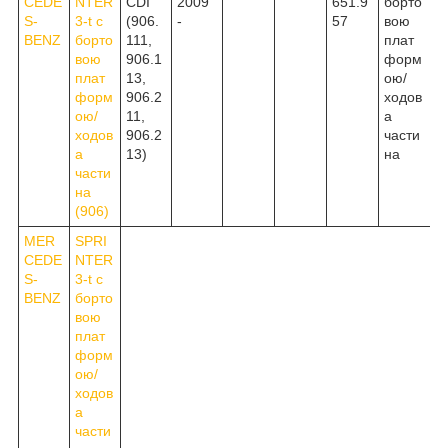
CEDE
NTER
CDI
2009
651.9
борто
S-
3-t c
(906.
-
57
вою
BENZ
борто
111,
плат
вою
906.1
форм
плат
13,
ою/
форм
906.2
ходов
ою/
11,
а
ходов
906.2
части
а
13)
на
части
на
(906)
MER
SPRI
CEDE
NTER
S-
3-t c
BENZ
борто
вою
плат
форм
ою/
ходов
а
части