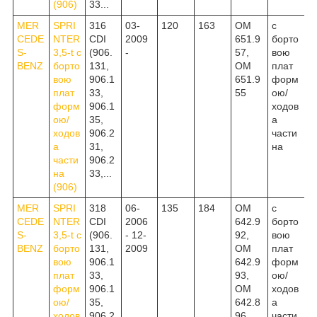
(906)
33...
MER
SPRI
316
03-
120
163
OM
c
CEDE
NTER
CDI
2009
651.9
борто
S-
3,5-t c
(906.
-
57,
вою
BENZ
борто
131,
OM
плат
вою
906.1
651.9
форм
плат
33,
55
ою/
форм
906.1
ходов
ою/
35,
а
ходов
906.2
части
а
31,
на
части
906.2
на
33,...
(906)
MER
SPRI
318
06-
135
184
OM
c
CEDE
NTER
CDI
2006
642.9
борто
S-
3,5-t c
(906.
- 12-
92,
вою
BENZ
борто
131,
2009
OM
плат
вою
906.1
642.9
форм
плат
33,
93,
ою/
форм
906.1
OM
ходов
ою/
35,
642.8
а
ходов
906.2
96
части