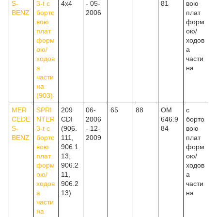
S-
3-t c
4x4
- 05-
81
вою
BENZ
борто
2006
плат
вою
форм
плат
ою/
форм
ходов
ою/
а
ходов
части
а
на
части
на
(903)
MER
SPRI
209
06-
65
88
OM
c
CEDE
NTER
CDI
2006
646.9
борто
S-
3-t c
(906.
- 12-
84
вою
BENZ
борто
111,
2009
плат
вою
906.1
форм
плат
13,
ою/
форм
906.2
ходов
ою/
11,
а
ходов
906.2
части
а
13)
на
части
на