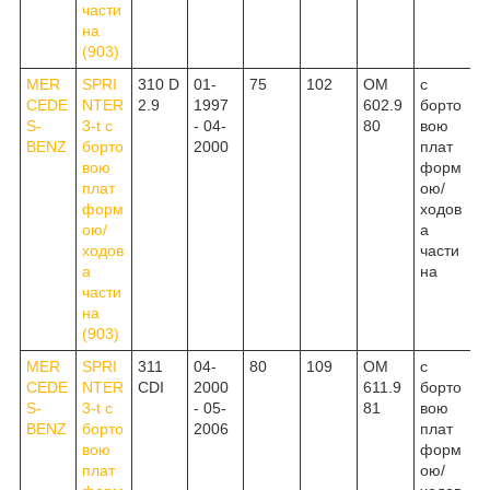
части
на
(903)
MER
SPRI
310 D
01-
75
102
OM
c
CEDE
NTER
2.9
1997
602.9
борто
S-
3-t c
- 04-
80
вою
BENZ
борто
2000
плат
вою
форм
плат
ою/
форм
ходов
ою/
а
ходов
части
а
на
части
на
(903)
MER
SPRI
311
04-
80
109
OM
c
CEDE
NTER
CDI
2000
611.9
борто
S-
3-t c
- 05-
81
вою
BENZ
борто
2006
плат
вою
форм
плат
ою/