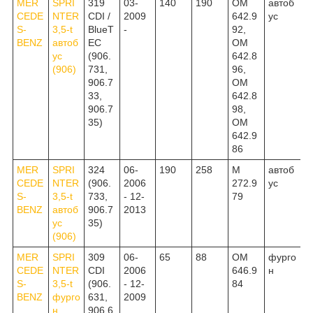
MER
SPRI
319
03-
140
190
OM
автоб
CEDE
NTER
CDI /
2009
642.9
ус
S-
3,5-t
BlueT
-
92,
BENZ
автоб
EC
OM
ус
(906.
642.8
(906)
731,
96,
906.7
OM
33,
642.8
906.7
98,
35)
OM
642.9
86
MER
SPRI
324
06-
190
258
M
автоб
CEDE
NTER
(906.
2006
272.9
ус
S-
3,5-t
733,
- 12-
79
BENZ
автоб
906.7
2013
ус
35)
(906)
MER
SPRI
309
06-
65
88
OM
фурго
CEDE
NTER
CDI
2006
646.9
н
S-
3,5-t
(906.
- 12-
84
BENZ
фурго
631,
2009
н
906.6