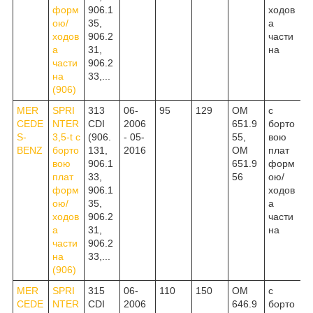
форм
906.1
ходов
ою/
35,
а
ходов
906.2
части
а
31,
на
части
906.2
на
33,...
(906)
MER
SPRI
313
06-
95
129
OM
c
CEDE
NTER
CDI
2006
651.9
борто
S-
3,5-t c
(906.
- 05-
55,
вою
BENZ
борто
131,
2016
OM
плат
вою
906.1
651.9
форм
плат
33,
56
ою/
форм
906.1
ходов
ою/
35,
а
ходов
906.2
части
а
31,
на
части
906.2
на
33,...
(906)
MER
SPRI
315
06-
110
150
OM
c
CEDE
NTER
CDI
2006
646.9
борто