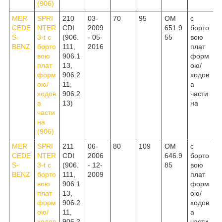
(906)
MER
SPRI
210
03-
70
95
OM
c
CEDE
NTER
CDI
2009
651.9
борто
S-
3-t c
(906.
- 05-
55
вою
BENZ
борто
111,
2016
плат
вою
906.1
форм
плат
13,
ою/
форм
906.2
ходов
ою/
11,
а
ходов
906.2
части
а
13)
на
части
на
(906)
MER
SPRI
211
06-
80
109
OM
c
CEDE
NTER
CDI
2006
646.9
борто
S-
3-t c
(906.
- 12-
85
вою
BENZ
борто
111,
2009
плат
вою
906.1
форм
плат
13,
ою/
форм
906.2
ходов
ою/
11,
а
ходов
906.2
части