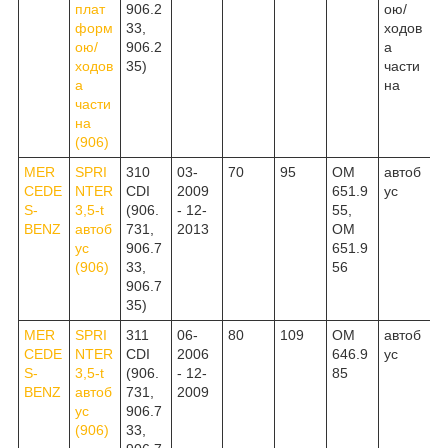
плат
906.2
ою/
форм
33,
ходов
ою/
906.2
а
ходов
35)
части
а
на
части
на
(906)
MER
SPRI
310
03-
70
95
OM
автоб
CEDE
NTER
CDI
2009
651.9
ус
S-
3,5-t
(906.
- 12-
55,
BENZ
автоб
731,
2013
OM
ус
906.7
651.9
(906)
33,
56
906.7
35)
MER
SPRI
311
06-
80
109
OM
автоб
CEDE
NTER
CDI
2006
646.9
ус
S-
3,5-t
(906.
- 12-
85
BENZ
автоб
731,
2009
ус
906.7
(906)
33,