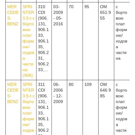
MER
SPRI
310
03-
70
95
OM
c
CEDE
NTER
CDI
2009
651.9
борто
S-
3,5-t c
(906.
- 05-
55
вою
BENZ
борто
131,
2016
плат
вою
906.1
форм
плат
33,
ою/
форм
906.1
ходов
ою/
35,
а
ходов
906.2
части
а
31,
на
части
906.2
на
33,...
(906)
MER
SPRI
311
06-
80
109
OM
c
CEDE
NTER
CDI
2006
646.9
борто
S-
3,5-t c
(906.
- 12-
85
вою
BENZ
борто
131,
2009
плат
вою
906.1
форм
плат
33,
ою/
форм
906.1
ходов
ою/
35,
а
ходов
906.2
части