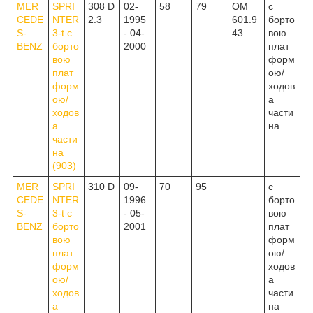
MER
SPRI
308 D
02-
58
79
OM
c
CEDE
NTER
2.3
1995
601.9
борто
S-
3-t c
- 04-
43
вою
BENZ
борто
2000
плат
вою
форм
плат
ою/
форм
ходов
ою/
а
ходов
части
а
на
части
на
(903)
MER
SPRI
310 D
09-
70
95
c
CEDE
NTER
1996
борто
S-
3-t c
- 05-
вою
BENZ
борто
2001
плат
вою
форм
плат
ою/
форм
ходов
ою/
а
ходов
части
а
на