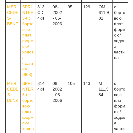
MER
SPRI
313
08-
95
129
OM
c
CEDE
NTER
CDI
2002
611.9
борто
S-
3-t c
4x4
- 05-
81
вою
BENZ
борто
2006
плат
вою
форм
плат
ою/
форм
ходов
ою/
а
ходов
части
а
на
части
на
(903)
MER
SPRI
314
08-
105
143
M
c
CEDE
NTER
4x4
2002
111.9
борто
S-
3-t c
- 05-
84
вою
BENZ
борто
2006
плат
вою
форм
плат
ою/
форм
ходов
ою/
а
ходов
части