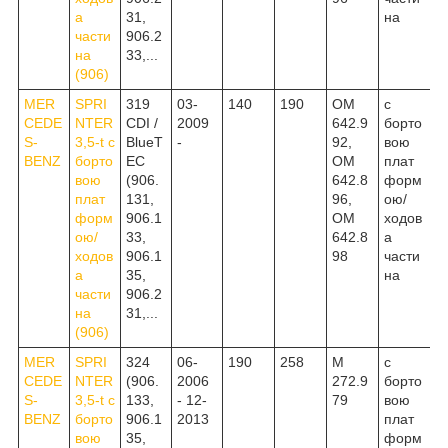
а
31,
на
части
906.2
на
33,...
(906)
MER
SPRI
319
03-
140
190
OM
c
CEDE
NTER
CDI /
2009
642.9
борто
S-
3,5-t c
BlueT
-
92,
вою
BENZ
борто
EC
OM
плат
вою
(906.
642.8
форм
плат
131,
96,
ою/
форм
906.1
OM
ходов
ою/
33,
642.8
а
ходов
906.1
98
части
а
35,
на
части
906.2
на
31,...
(906)
MER
SPRI
324
06-
190
258
M
c
CEDE
NTER
(906.
2006
272.9
борто
S-
3,5-t c
133,
- 12-
79
вою
BENZ
борто
906.1
2013
плат
вою
35,
форм