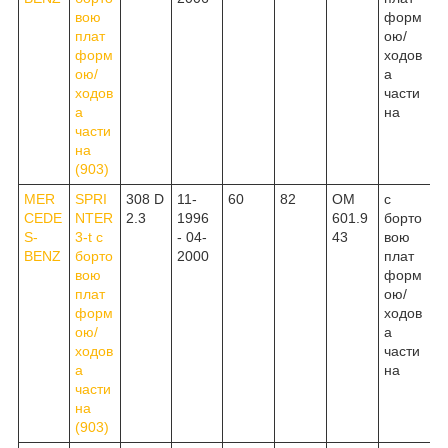
вою
форм
плат
ою/
форм
ходов
ою/
а
ходов
части
а
на
части
на
(903)
MER
SPRI
308 D
11-
60
82
OM
c
CEDE
NTER
2.3
1996
601.9
борто
S-
3-t c
- 04-
43
вою
BENZ
борто
2000
плат
вою
форм
плат
ою/
форм
ходов
ою/
а
ходов
части
а
на
части
на
(903)