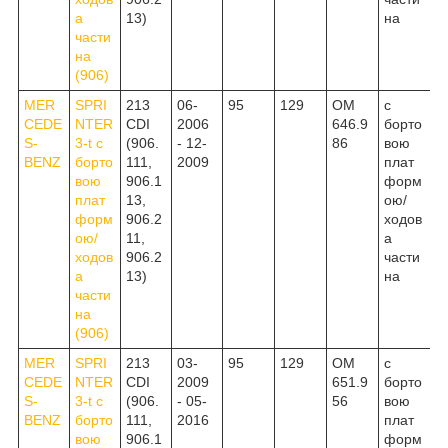
а
13)
на
части
на
(906)
MER
SPRI
213
06-
95
129
OM
c
CEDE
NTER
CDI
2006
646.9
борто
S-
3-t c
(906.
- 12-
86
вою
BENZ
борто
111,
2009
плат
вою
906.1
форм
плат
13,
ою/
форм
906.2
ходов
ою/
11,
а
ходов
906.2
части
а
13)
на
части
на
(906)
MER
SPRI
213
03-
95
129
OM
c
CEDE
NTER
CDI
2009
651.9
борто
S-
3-t c
(906.
- 05-
56
вою
BENZ
борто
111,
2016
плат
вою
906.1
форм