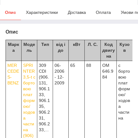
Опис
Характеристики
Доставка
Оплата
Умови п
Опис
Марк
Моде
Тип
від і
кВт
Л. С.
Код
Кузо
а
ль
до
двигу
в
на
MER
SPRI
309
06-
65
88
OM
c
CEDE
NTER
CDI
2006
646.9
борто
S-
3,5-t c
(906.
- 12-
84
вою
BENZ
борто
131,
2009
плат
вою
906.1
форм
плат
33,
ою/
форм
906.1
ходов
ою/
35,
а
ходов
906.2
части
а
31,
на
части
906.2
на
33,...
(906)