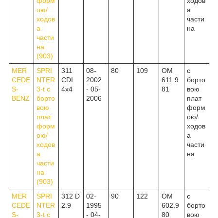
форм
ходов
ою/
а
ходов
части
а
на
части
на
(903)
MER
SPRI
311
08-
80
109
OM
c
CEDE
NTER
CDI
2002
611.9
борто
S-
3-t c
4x4
- 05-
81
вою
BENZ
борто
2006
плат
вою
форм
плат
ою/
форм
ходов
ою/
а
ходов
части
а
на
части
на
(903)
MER
SPRI
312 D
02-
90
122
OM
c
CEDE
NTER
2.9
1995
602.9
борто
S-
3-t c
- 04-
80
вою