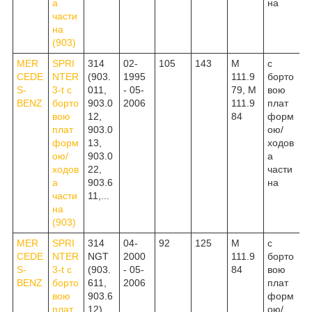
а
на
части
на
(903)
MER
SPRI
314
02-
105
143
M
c
CEDE
NTER
(903.
1995
111.9
борто
S-
3-t c
011,
- 05-
79, M
вою
BENZ
борто
903.0
2006
111.9
плат
вою
12,
84
форм
плат
903.0
ою/
форм
13,
ходов
ою/
903.0
а
ходов
22,
части
а
903.6
на
части
11,...
на
(903)
MER
SPRI
314
04-
92
125
M
c
CEDE
NTER
NGT
2000
111.9
борто
S-
3-t c
(903.
- 05-
84
вою
BENZ
борто
611,
2006
плат
вою
903.6
форм
плат
12)
ою/