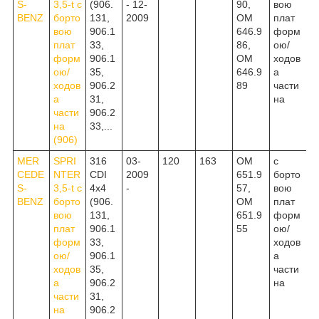
S-
3,5-t c
(906.
- 12-
90,
вою
BENZ
борто
131,
2009
OM
плат
вою
906.1
646.9
форм
плат
33,
86,
ою/
форм
906.1
OM
ходов
ою/
35,
646.9
а
ходов
906.2
89
части
а
31,
на
части
906.2
на
33,...
(906)
MER
SPRI
316
03-
120
163
OM
c
CEDE
NTER
CDI
2009
651.9
борто
S-
3,5-t c
4x4
-
57,
вою
BENZ
борто
(906.
OM
плат
вою
131,
651.9
форм
плат
906.1
55
ою/
форм
33,
ходов
ою/
906.1
а
ходов
35,
части
а
906.2
на
части
31,
на
906.2