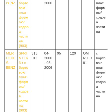
BENZ
борто
2000
плат
вою
форм
плат
ою/
форм
ходов
ою/
а
ходов
части
а
на
части
на
(903)
MER
SPRI
313
04-
95
129
OM
c
CEDE
NTER
CDI
2000
611.9
борто
S-
3-t c
- 05-
81
вою
BENZ
борто
2006
плат
вою
форм
плат
ою/
форм
ходов
ою/
а
ходов
части
а
на
части
на
(903)