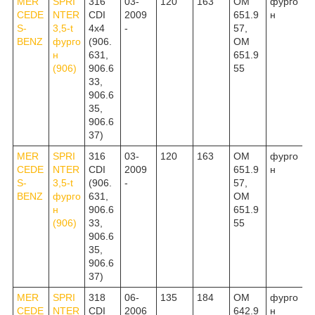
MER
SPRI
316
03-
120
163
OM
фурго
CEDE
NTER
CDI
2009
651.9
н
S-
3,5-t
4x4
-
57,
BENZ
фурго
(906.
OM
н
631,
651.9
(906)
906.6
55
33,
906.6
35,
906.6
37)
MER
SPRI
316
03-
120
163
OM
фурго
CEDE
NTER
CDI
2009
651.9
н
S-
3,5-t
(906.
-
57,
BENZ
фурго
631,
OM
н
906.6
651.9
(906)
33,
55
906.6
35,
906.6
37)
MER
SPRI
318
06-
135
184
OM
фурго
CEDE
NTER
CDI
2006
642.9
н