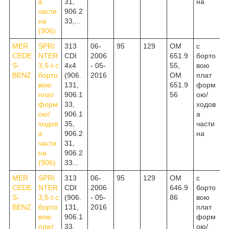
а
31,
на
части
906.2
на
33,...
(906)
MER
SPRI
313
06-
95
129
OM
c
CEDE
NTER
CDI
2006
651.9
борто
S-
3,5-t c
4x4
- 05-
55,
вою
BENZ
борто
(906.
2016
OM
плат
вою
131,
651.9
форм
плат
906.1
56
ою/
форм
33,
ходов
ою/
906.1
а
ходов
35,
части
а
906.2
на
части
31,
на
906.2
(906)
33...
MER
SPRI
313
06-
95
129
OM
c
CEDE
NTER
CDI
2006
646.9
борто
S-
3,5-t c
(906.
- 05-
86
вою
BENZ
борто
131,
2016
плат
вою
906.1
форм
плат
33,
ою/