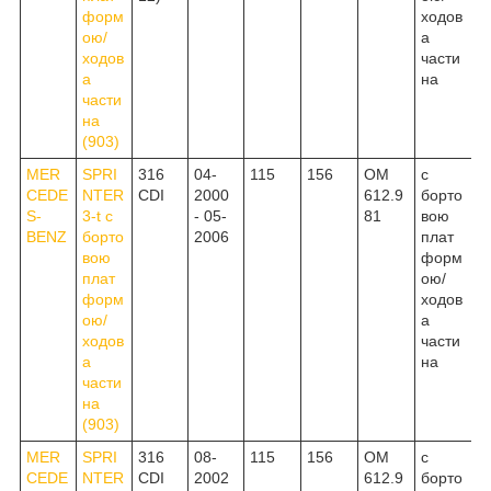
форм
ходов
ою/
а
ходов
части
а
на
части
на
(903)
MER
SPRI
316
04-
115
156
OM
c
CEDE
NTER
CDI
2000
612.9
борто
S-
3-t c
- 05-
81
вою
BENZ
борто
2006
плат
вою
форм
плат
ою/
форм
ходов
ою/
а
ходов
части
а
на
части
на
(903)
MER
SPRI
316
08-
115
156
OM
c
CEDE
NTER
CDI
2002
612.9
борто