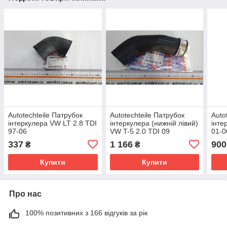
Autotechteile Патрубок
Autotechteile Патрубок
Auto
інтеркулера VW LT 2.8 TDI
інтеркулера (нижній лівий)
інте
97-06
VW T-5 2.0 TDI 09
01-0
337
1 166
900
₴
₴
Купити
Купити
Про нас
100% позитивних з 166 відгуків за рік