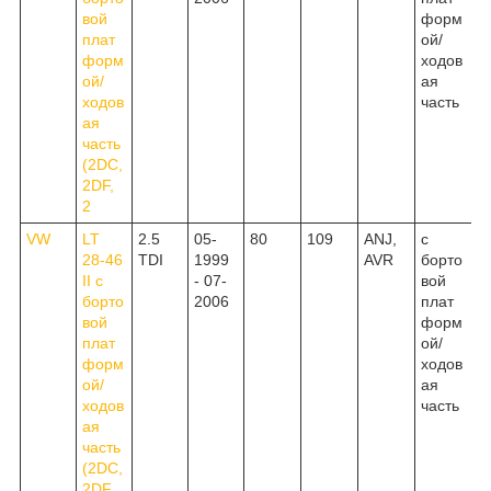
вой
форм
плат
ой/
форм
ходов
ой/
ая
ходов
часть
ая
часть
(2DC,
2DF,
2
VW
LT
2.5
05-
80
109
ANJ,
c
28-46
TDI
1999
AVR
борто
II c
- 07-
вой
борто
2006
плат
вой
форм
плат
ой/
форм
ходов
ой/
ая
ходов
часть
ая
часть
(2DC,
2DF,