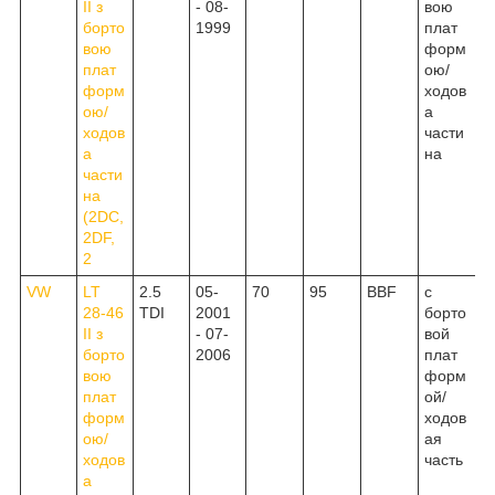
II з
- 08-
вою
борто
1999
плат
вою
форм
плат
ою/
форм
ходов
ою/
а
ходов
части
а
на
части
на
(2DC,
2DF,
2
VW
LT
2.5
05-
70
95
BBF
c
28-46
TDI
2001
борто
II з
- 07-
вой
борто
2006
плат
вою
форм
плат
ой/
форм
ходов
ою/
ая
ходов
часть
а