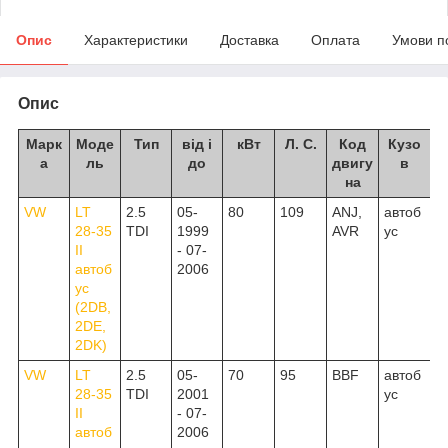
Опис
Характеристики
Доставка
Оплата
Умови п
Опис
Марк
Моде
Тип
від і
кВт
Л. С.
Код
Кузо
а
ль
до
двигу
в
на
VW
LT
2.5
05-
80
109
ANJ,
автоб
28-35
TDI
1999
AVR
ус
II
- 07-
автоб
2006
ус
(2DB,
2DE,
2DK)
VW
LT
2.5
05-
70
95
BBF
автоб
28-35
TDI
2001
ус
II
- 07-
автоб
2006