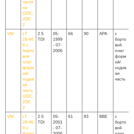
части
на
(2DC,
2DF,
2
VW
LT
2.5
05-
66
90
APA
c
28-46
TDI
1999
борто
II c
- 07-
вой
борто
2006
плат
вой
форм
плат
ой/
форм
ходов
ой/
ая
ходов
часть
ая
часть
(2DC,
2DF,
2
VW
LT
2.5
05-
61
83
BBE
c
28-46
TDI
2001
борто
II c
- 07-
вой
борто
2006
плат