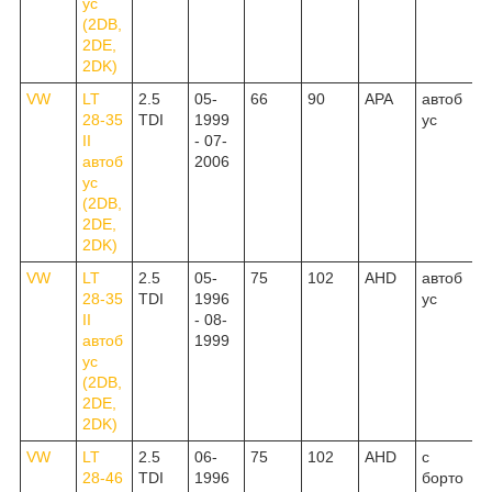
ус
(2DB,
2DE,
2DK)
VW
LT
2.5
05-
66
90
APA
автоб
28-35
TDI
1999
ус
II
- 07-
автоб
2006
ус
(2DB,
2DE,
2DK)
VW
LT
2.5
05-
75
102
AHD
автоб
28-35
TDI
1996
ус
II
- 08-
автоб
1999
ус
(2DB,
2DE,
2DK)
VW
LT
2.5
06-
75
102
AHD
c
28-46
TDI
1996
борто