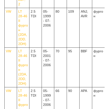
2
VW
LT
2.5
05-
80
109
ANJ,
фурго
28-46
TDI
1999
AVR
н
II
- 07-
фурго
2006
н
(2DA,
2DD,
2DH)
VW
LT
2.5
05-
70
95
BBF
фурго
28-46
TDI
2001
н
II
- 07-
фурго
2006
н
(2DA,
2DD,
2DH)
VW
LT
2.5
05-
66
90
APA
фурго
28-46
TDI
1999
н
II
- 07-
фурго
2006