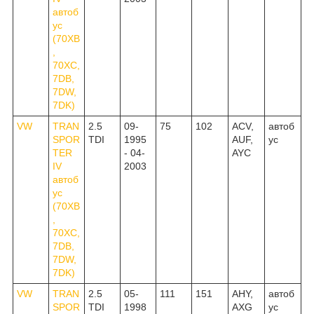
автоб
ус
(70XB
,
70XC,
7DB,
7DW,
7DK)
VW
TRAN
2.5
09-
75
102
ACV,
автоб
SPOR
TDI
1995
AUF,
ус
TER
- 04-
AYC
IV
2003
автоб
ус
(70XB
,
70XC,
7DB,
7DW,
7DK)
VW
TRAN
2.5
05-
111
151
AHY,
автоб
SPOR
TDI
1998
AXG
ус