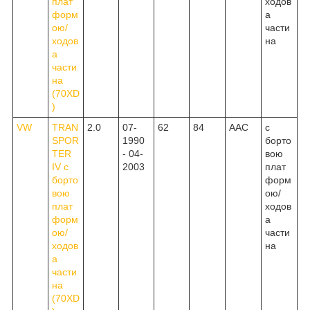
плат
ходов
форм
а
ою/
части
ходов
на
а
части
на
(70XD
)
VW
TRAN
2.0
07-
62
84
AAC
c
SPOR
1990
борто
TER
- 04-
вою
IV c
2003
плат
борто
форм
вою
ою/
плат
ходов
форм
а
ою/
части
ходов
на
а
части
на
(70XD