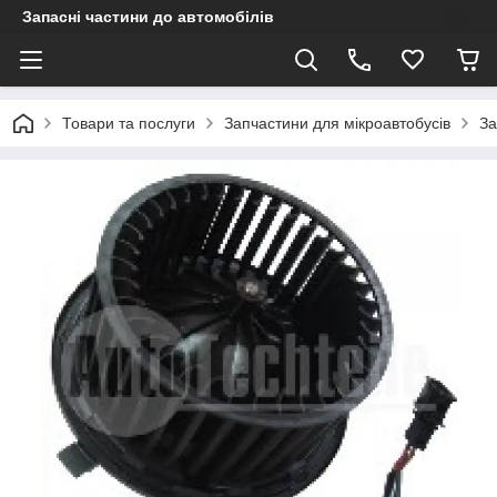
Запасні частини до автомобілів
Товари та послуги
Запчастини для мікроавтобусів
За