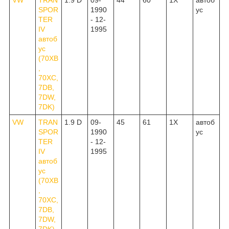
SPOR
1990
ус
TER
- 12-
IV
1995
автоб
ус
(70XB
,
70XC,
7DB,
7DW,
7DK)
VW
TRAN
1.9 D
09-
45
61
1X
автоб
SPOR
1990
ус
TER
- 12-
IV
1995
автоб
ус
(70XB
,
70XC,
7DB,
7DW,
7DK)