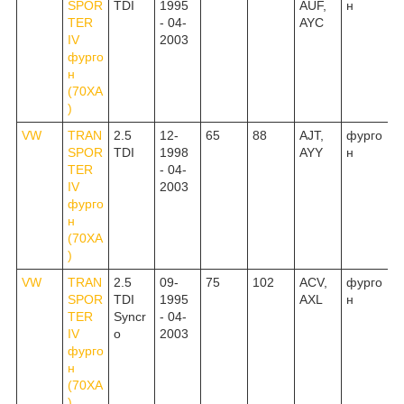
SPOR
TDI
1995
AUF,
н
TER
- 04-
AYC
IV
2003
фурго
н
(70XA
)
VW
TRAN
2.5
12-
65
88
AJT,
фурго
SPOR
TDI
1998
AYY
н
TER
- 04-
IV
2003
фурго
н
(70XA
)
VW
TRAN
2.5
09-
75
102
ACV,
фурго
SPOR
TDI
1995
AXL
н
TER
Syncr
- 04-
IV
o
2003
фурго
н
(70XA
)