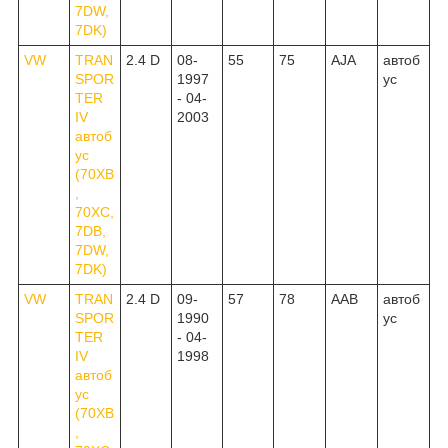
7DW,
7DK)
VW
TRAN
2.4 D
08-
55
75
AJA
автоб
SPOR
1997
ус
TER
- 04-
IV
2003
автоб
ус
(70XB
,
70XC,
7DB,
7DW,
7DK)
VW
TRAN
2.4 D
09-
57
78
AAB
автоб
SPOR
1990
ус
TER
- 04-
IV
1998
автоб
ус
(70XB
,