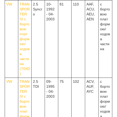
VW
TRAN
2.5
10-
81
110
AAF,
c
SPOR
Syncr
1992
ACU,
борто
TER
o
- 04-
AEU,
вою
IV c
2003
AEN
плат
борто
форм
вою
ою/
плат
ходов
форм
а
ою/
части
ходов
на
а
части
на
(70XD
)
VW
TRAN
2.5
09-
75
102
ACV,
c
SPOR
TDI
1995
AUF,
борто
TER
- 04-
AYC
вою
IV c
2003
плат
борто
форм
вою
ою/
плат
ходов
форм
а