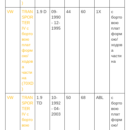
)
VW
TRAN
1.9 D
09-
44
60
1X
c
SPOR
1990
борто
TER
- 12-
вою
IV c
1995
плат
борто
форм
вою
ою/
плат
ходов
форм
а
ою/
части
ходов
на
а
части
на
(70XD
)
VW
TRAN
1.9
10-
50
68
ABL
c
SPOR
TD
1992
борто
TER
- 04-
вою
IV c
2003
плат
борто
форм
вою
ою/