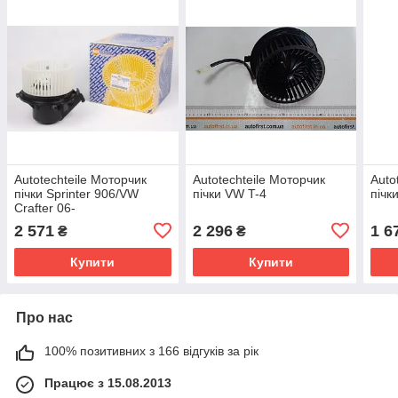
Autotechteile Моторчик
Autotechteile Моторчик
Auto
пічки Sprinter 906/VW
пічки VW T-4
пічк
Crafter 06-
2 571
2 296
1 6
₴
₴
Купити
Купити
Про нас
100% позитивних з 166 відгуків за рік
Працює з 15.08.2013