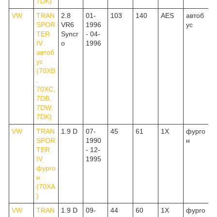
7DK)
VW
TRAN
2.8
01-
103
140
AES
автоб
SPOR
VR6
1996
ус
TER
Syncr
- 04-
IV
o
1996
автоб
ус
(70XB
,
70XC,
7DB,
7DW,
7DK)
VW
TRAN
1.9 D
07-
45
61
1X
фурго
SPOR
1990
н
TER
- 12-
IV
1995
фурго
н
(70XA
)
VW
TRAN
1.9 D
09-
44
60
1X
фурго