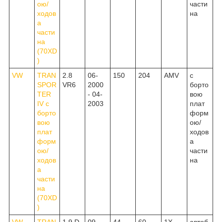
ою/
части
ходов
на
а
части
на
(70XD
)
VW
TRAN
2.8
06-
150
204
AMV
c
SPOR
VR6
2000
борто
TER
- 04-
вою
IV c
2003
плат
борто
форм
вою
ою/
плат
ходов
форм
а
ою/
части
ходов
на
а
части
на
(70XD
)
VW
TRAN
1.9 D
09-
44
60
1X
автоб