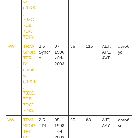
ус
(70XB
,
70XC,
7DB,
7DW,
7DK)
VW
TRAN
2.5
07-
85
115
AET,
автоб
SPOR
Syncr
1996
APL,
ус
TER
o
- 04-
AVT
IV
2003
автоб
ус
(70XB
,
70XC,
7DB,
7DW,
7DK)
VW
TRAN
2.5
05-
65
88
AJT,
автоб
SPOR
TDI
1998
AYY
ус
TER
- 04-
IV
2003