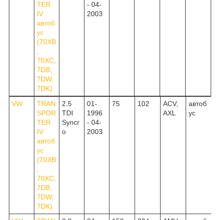
TER
- 04-
IV
2003
автоб
ус
(70XB
,
70XC,
7DB,
7DW,
7DK)
VW
TRAN
2.5
01-
75
102
ACV,
автоб
SPOR
TDI
1996
AXL
ус
TER
Syncr
- 04-
IV
o
2003
автоб
ус
(70XB
,
70XC,
7DB,
7DW,
7DK)