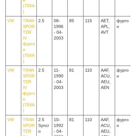
(70XA
)
VW
TRAN
2.5
08-
85
115
AET,
фурго
SPOR
1996
APL,
н
TER
- 04-
AVT
IV
2003
фурго
н
(70XA
)
VW
TRAN
2.5
11-
81
110
AAF,
фурго
SPOR
1990
ACU,
н
TER
- 04-
AEU,
IV
2003
AEN
фурго
н
(70XA
)
VW
TRAN
2.5
10-
81
110
AAF,
фурго
SPOR
Syncr
1992
ACU,
н
TER
o
- 04-
AEU,