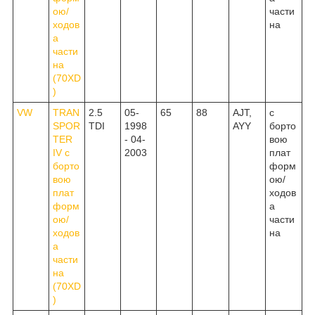
ою/
части
ходов
на
а
части
на
(70XD
)
VW
TRAN
2.5
05-
65
88
AJT,
c
SPOR
TDI
1998
AYY
борто
TER
- 04-
вою
IV c
2003
плат
борто
форм
вою
ою/
плат
ходов
форм
а
ою/
части
ходов
на
а
части
на
(70XD
)