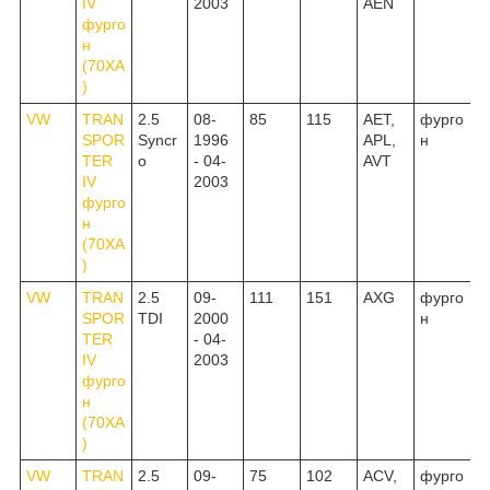
IV
2003
AEN
фурго
н
(70XA
)
VW
TRAN
2.5
08-
85
115
AET,
фурго
SPOR
Syncr
1996
APL,
н
TER
o
- 04-
AVT
IV
2003
фурго
н
(70XA
)
VW
TRAN
2.5
09-
111
151
AXG
фурго
SPOR
TDI
2000
н
TER
- 04-
IV
2003
фурго
н
(70XA
)
VW
TRAN
2.5
09-
75
102
ACV,
фурго