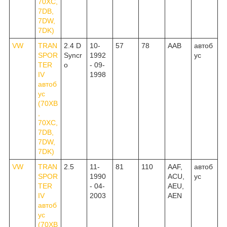
70XC,
7DB,
7DW,
7DK)
VW
TRAN
2.4 D
10-
57
78
AAB
автоб
SPOR
Syncr
1992
ус
TER
o
- 09-
IV
1998
автоб
ус
(70XB
,
70XC,
7DB,
7DW,
7DK)
VW
TRAN
2.5
11-
81
110
AAF,
автоб
SPOR
1990
ACU,
ус
TER
- 04-
AEU,
IV
2003
AEN
автоб
ус
(70XB