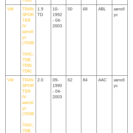
VW
TRAN
1.9
10-
50
68
ABL
автоб
SPOR
TD
1992
ус
TER
- 04-
IV
2003
автоб
ус
(70XB
,
70XC,
7DB,
7DW,
7DK)
VW
TRAN
2.0
09-
62
84
AAC
автоб
SPOR
1990
ус
TER
- 04-
IV
2003
автоб
ус
(70XB
,
70XC,
7DB,