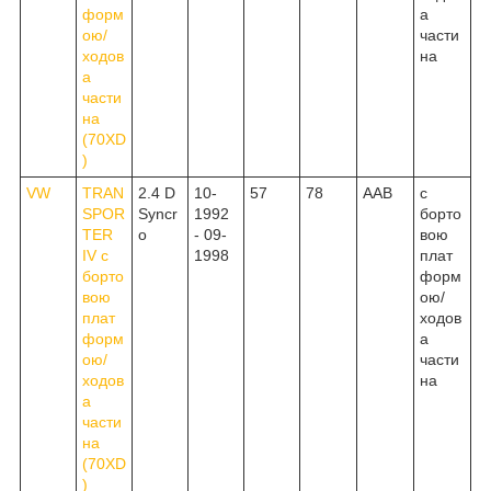
форм
а
ою/
части
ходов
на
а
части
на
(70XD
)
VW
TRAN
2.4 D
10-
57
78
AAB
c
SPOR
Syncr
1992
борто
TER
o
- 09-
вою
IV c
1998
плат
борто
форм
вою
ою/
плат
ходов
форм
а
ою/
части
ходов
на
а
части
на
(70XD
)