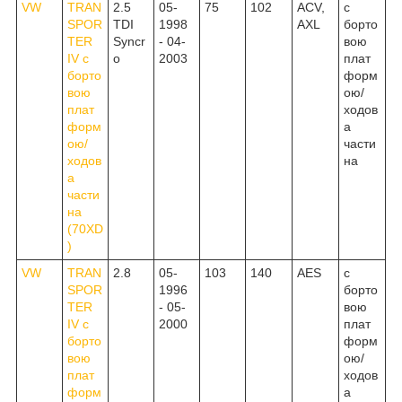
VW
TRAN
2.5
05-
75
102
ACV,
c
SPOR
TDI
1998
AXL
борто
TER
Syncr
- 04-
вою
IV c
o
2003
плат
борто
форм
вою
ою/
плат
ходов
форм
а
ою/
части
ходов
на
а
части
на
(70XD
)
VW
TRAN
2.8
05-
103
140
AES
c
SPOR
1996
борто
TER
- 05-
вою
IV c
2000
плат
борто
форм
вою
ою/
плат
ходов
форм
а