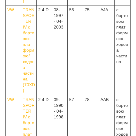
)
VW
TRAN
2.4 D
08-
55
75
AJA
c
SPOR
1997
борто
TER
- 04-
вою
IV c
2003
плат
борто
форм
вою
ою/
плат
ходов
форм
а
ою/
части
ходов
на
а
части
на
(70XD
)
VW
TRAN
2.4 D
09-
57
78
AAB
c
SPOR
1990
борто
TER
- 04-
вою
IV c
1998
плат
борто
форм
вою
ою/
плат
ходов