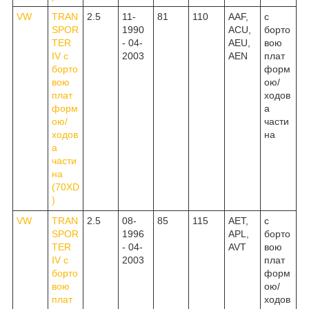
VW
TRAN
2.5
11-
81
110
AAF,
c
SPOR
1990
ACU,
борто
TER
- 04-
AEU,
вою
IV c
2003
AEN
плат
борто
форм
вою
ою/
плат
ходов
форм
а
ою/
части
ходов
на
а
части
на
(70XD
)
VW
TRAN
2.5
08-
85
115
AET,
c
SPOR
1996
APL,
борто
TER
- 04-
AVT
вою
IV c
2003
плат
борто
форм
вою
ою/
плат
ходов