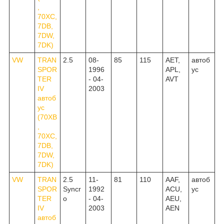
,
70XC,
7DB,
7DW,
7DK)
VW
TRAN
2.5
08-
85
115
AET,
автоб
SPOR
1996
APL,
ус
TER
- 04-
AVT
IV
2003
автоб
ус
(70XB
,
70XC,
7DB,
7DW,
7DK)
VW
TRAN
2.5
11-
81
110
AAF,
автоб
SPOR
Syncr
1992
ACU,
ус
TER
o
- 04-
AEU,
IV
2003
AEN
автоб