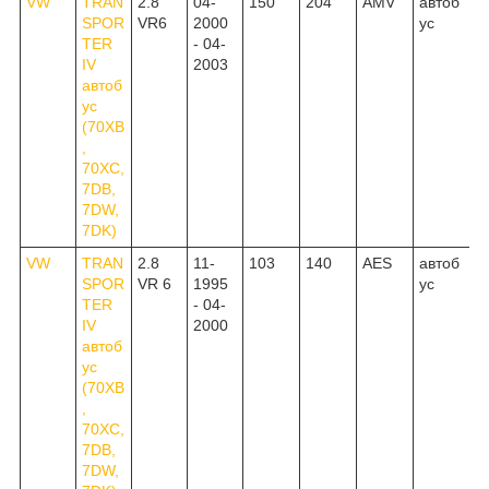
VW
TRAN
2.8
04-
150
204
AMV
автоб
SPOR
VR6
2000
ус
TER
- 04-
IV
2003
автоб
ус
(70XB
,
70XC,
7DB,
7DW,
7DK)
VW
TRAN
2.8
11-
103
140
AES
автоб
SPOR
VR 6
1995
ус
TER
- 04-
IV
2000
автоб
ус
(70XB
,
70XC,
7DB,
7DW,