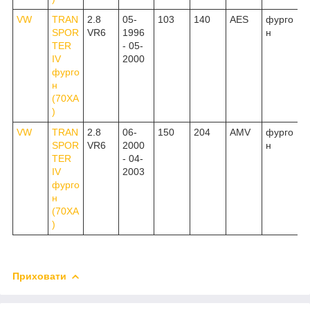
VW
TRAN
2.8
05-
103
140
AES
фурго
SPOR
VR6
1996
н
TER
- 05-
IV
2000
фурго
н
(70XA
)
VW
TRAN
2.8
06-
150
204
AMV
фурго
SPOR
VR6
2000
н
TER
- 04-
IV
2003
фурго
н
(70XA
)
Приховати