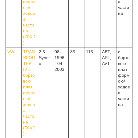
форм
а
ою/
части
ходов
на
а
части
на
(70XD
)
VW
TRAN
2.5
08-
85
115
AET,
c
SPOR
Syncr
1996
APL,
борто
TER
o
- 04-
AVT
вою
IV c
2003
плат
борто
форм
вою
ою/
плат
ходов
форм
а
ою/
части
ходов
на
а
части
на
(70XD
)