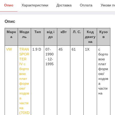
Опис
Характеристики
Доставка
Оплата
Умови п
Опис
Марк
Моде
Тип
від і
кВт
Л. С.
Код
Кузо
а
ль
до
двигу
в
на
VW
TRAN
1.9 D
07-
45
61
1X
c
SPOR
1990
борто
TER
- 12-
вою
IV c
1995
плат
борто
форм
вою
ою/
плат
ходов
форм
а
ою/
части
ходов
на
а
части
на
(70XD