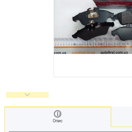
Авто аксесуари, Інструмент,
Насоси, Домкрати
Щітки склоочисника
Автохімія
Оптика, дзеркала
Деталі підвіски і рульового
управління
Акумулятори
Ремені генератора,
кондиціонера та насоса ГУР
Запчастини для іномарок
BCGUMA
Брелок для ключів
Доставка та оплата
Про компанію
Опис
Новини