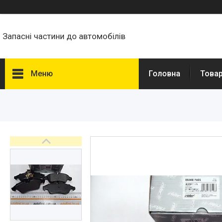
Запасні частини до автомобілів
Меню
Головна
Товар
Товари та послуги
Запчастини для
мікроавтобусів
Запчастини для автомобілів
Daewoo,Chevrolet
Високовольтні дроти
Гальмівна трубка WP
Свічки запалювання і
розжарювання
Автомобільні лампочки