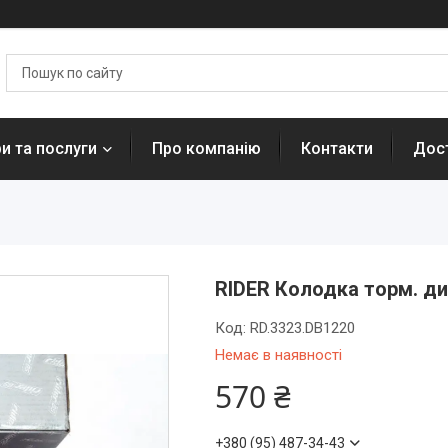
и та послуги
Про компанію
Контакти
Дост
RIDER Колодка торм. ди
Код:
RD.3323.DB1220
Немає в наявності
570 ₴
+380 (95) 487-34-43