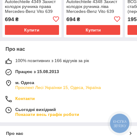
Autotechteile 4349 Захист
Autotechteile 4348 Захист
BCG
колодок ручника права
колодок ручника ліва
стаб
Mercedes-Benz Vito 639
Mercedes-Benz Vito 639
(пер
(Німеччина)
(Німеччина)
(W63
694
694
195
₴
₴
пил
Купити
Купити
Про нас
100% позитивних з 166 відгуків за рік
Працює з 15.08.2013
м. Одеса
Проспект Лесі Українки 15, Одеса, Україна
Контакти
Сьогодні вихідний
Показати весь графік роботи
КНОПКА
ЗВ'ЯЗКУ
Про нас