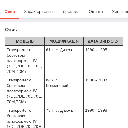
Опис
Характеристики
Доставка
Оплата
Умови п
Опис
МОДЕЛЬ
МОДИФІКАЦІЯ
ДАТА ВИПУСКУ
Transporter c
61 к. с. Дизель
1990 - 1995
бортовою
платформою IV
(7DL,7DE,70L,70E,
70M,7DM)
Transporter c
84 к. с.
1990 - 2003
бортовою
Бензиновий
платформою IV
(7DL,7DE,70L,70E,
70M,7DM)
Transporter c
78 к. с. Дизель
1990 - 1998
бортовою
платформою IV
(7DL,7DE,70L,70E,