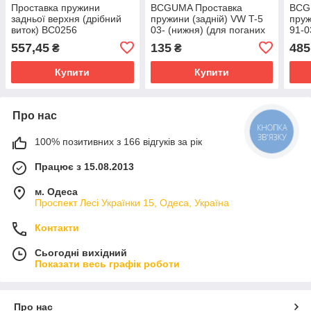
Проставка пружини
BCGUMA Проставка
BCG
задньої верхня (дрібний
пружини (задній) VW T-5
пруж
виток) BC0256
03- (нижня) (для поганих
91-0
доріг)
вито
557,45
135
485
₴
₴
Купити
Купити
Про нас
КНОПКА
ЗВ'ЯЗКУ
100% позитивних з 166 відгуків за рік
Працює з 15.08.2013
м. Одеса
Проспект Лесі Українки 15, Одеса, Україна
Контакти
Сьогодні вихідний
Показати весь графік роботи
Про нас