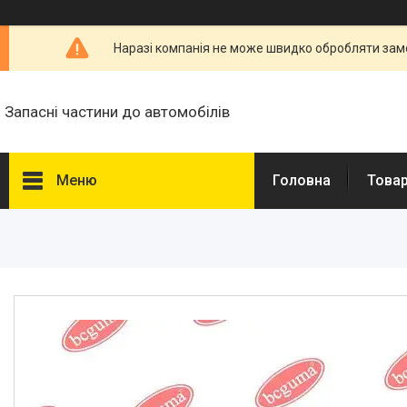
Наразі компанія не може швидко обробляти замо
Запасні частини до автомобілів
Меню
Головна
Товар
Товари та послуги
Запчастини для
мікроавтобусів
Запчастини для автомобілів
Daewoo,Chevrolet
Високовольтні дроти
Гальмівна трубка WP
Свічки запалювання і
розжарювання