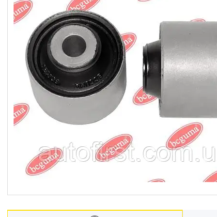
Автомобільні лампочки
Авто аксесуари, Інструмент,
Насоси, Домкрати
Щітки склоочисника
Автохімія
Оптика, дзеркала
Деталі підвіски і рульового
управління
Акумулятори
Ремені генератора,
кондиціонера та насоса ГУР
Запчастини для іномарок
BCGUMA
Брелок для ключів
Доставка та оплата
Про компанію