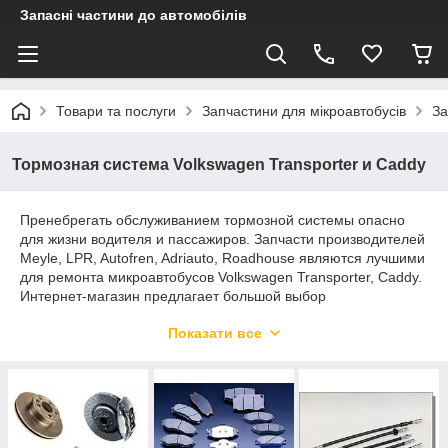
Запасні частини до автомобілів
Товари та послуги
Запчастини для мікроавтобусів
За
Тормозная система Volkswagen Transporter и Caddy
Пренебрегать обслуживанием тормозной системы опасно
для жизни водителя и пассажиров. Запчасти производителей
Meyle, LPR, Autofren, Adriauto, Roadhouse являются лучшими
для ремонта микроавтобусов Volkswagen Transporter, Caddy.
Интернет-магазин предлагает большой выбор
комплектующих данных брендов, включая передние и
Показати все
задние тормозные колодки, шланги, а также ремкомплекты
суппорта. Представленные запчасти обладают солидным
запасом прочности, что позволяет существенно сократить
расходы на обслуживание транспортного средства.
Передние и задние колодки для