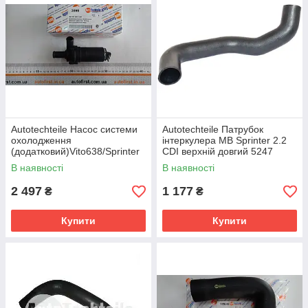
Autotechteile Насос системи
Autotechteile Патрубок
охолодження
інтеркулера MB Sprinter 2.2
(додатковий)Vito638/Sprinter
CDI верхній довгий 5247
96-2006 рік
В наявності
В наявності
2 497
1 177
₴
₴
Купити
Купити