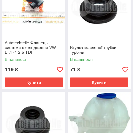
Autotechteile Фланець
системи охолодження VW
Втулка масляної трубки
LT/T-4 2.5 TDI
турбіни
В наявності
В наявності
119
71
₴
₴
Купити
Купити