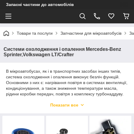
Запасні частини до автомобілів
Товари та послуги
Запчастини для мікроавтобусів
За
Системи охолодження і опалення Mercedes-Benz
Sprinter,Volkswagen LT/Crafter
В мікроавтобусах, як і в транспортних засобах інших типів,
система охолодження і опалення виконує безліч функцій.
Основними з них є: нагрівання повітря в системах вентиляції,
кондиціонування, а також зниження температури масла,
рідини коробки передач, повітря з комплексу турбонаддуву.
Враховуючи дані опції, дуже важливо своєчасно
Показати все
обслуговувати вузли, застосовуючи для цього якісні
запчастини. Асортимент фірмових комплектуючих для авто
Mercedes-Benz Sprinter, Volkswagen LT/Crafter допоможе
усунути будь-які несправності та дефекти систем.